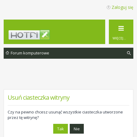
Zaloguj się
WIĘCEJ…
Forum komputerowe
zu
ka
j
Usuń ciasteczka witryny
Czy na pewno chcesz usunąć wszystkie ciasteczka utworzone
przez tę witrynę?