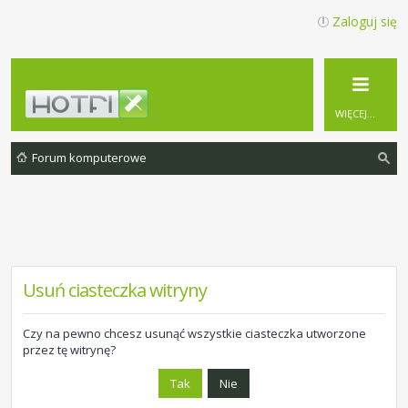
Zaloguj się
WIĘCEJ…
Forum komputerowe
zu
ka
j
Usuń ciasteczka witryny
Czy na pewno chcesz usunąć wszystkie ciasteczka utworzone
przez tę witrynę?