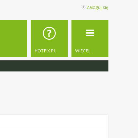
Zaloguj się
HOTFIX.PL
WIĘCEJ…