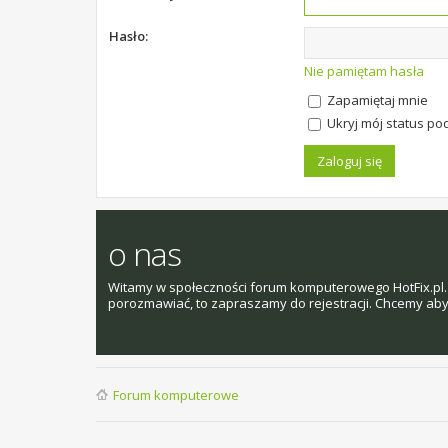
Hasło:
Nie pamiętam hasła
Zapamiętaj mnie
Ukryj mój status pod
o nas
Witamy w społeczności forum komputerowego HotFix.pl. 
porozmawiać, to zapraszamy do rejestracji. Chcemy aby t
Forum komputerowe