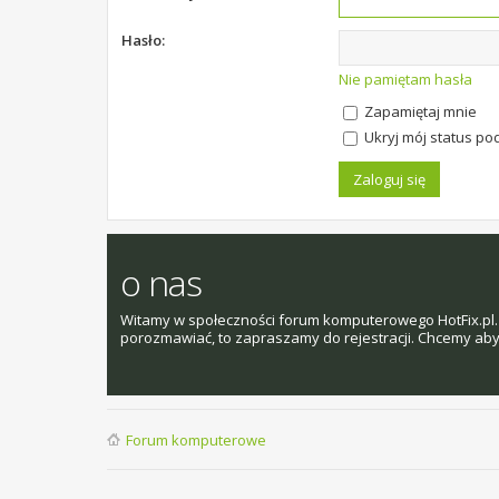
Hasło:
Nie pamiętam hasła
Zapamiętaj mnie
Ukryj mój status pod
o nas
Witamy w społeczności forum komputerowego HotFix.pl. 
porozmawiać, to zapraszamy do rejestracji. Chcemy aby t
Forum komputerowe