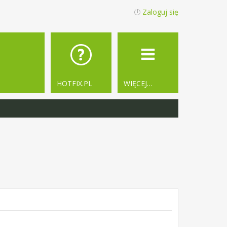
Zaloguj się
HOTFIX.PL
WIĘCEJ…