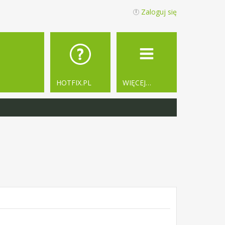
Zaloguj się
HOTFIX.PL
WIĘCEJ…