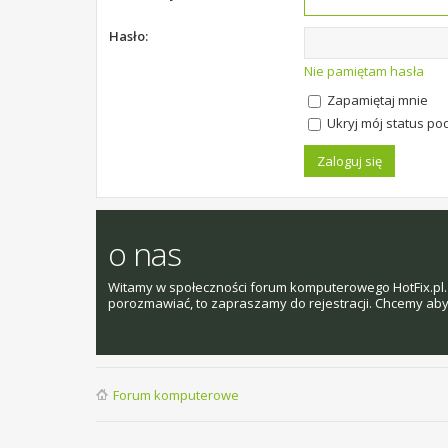
Hasło:
Nie pamiętam hasła
Zapamiętaj mnie
Ukryj mój status pod
o nas
Witamy w społeczności forum komputerowego HotFix.pl. 
porozmawiać, to zapraszamy do rejestracji. Chcemy aby t
Forum komputerowe