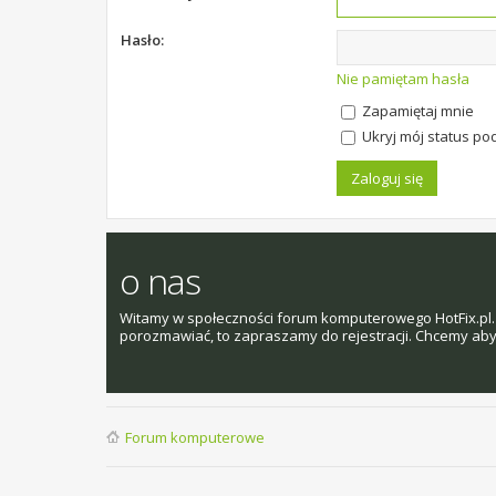
Hasło:
Nie pamiętam hasła
Zapamiętaj mnie
Ukryj mój status pod
o nas
Witamy w społeczności forum komputerowego HotFix.pl. 
porozmawiać, to zapraszamy do rejestracji. Chcemy aby t
Forum komputerowe