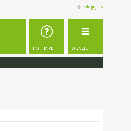
Zaloguj się
HOTFIX.PL
WIĘCEJ…