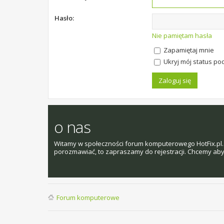
Hasło:
Nie pamiętam hasła
Zapamiętaj mnie
Ukryj mój status pod
o nas
Witamy w społeczności forum komputerowego HotFix.pl. 
porozmawiać, to zapraszamy do rejestracji. Chcemy aby t
Forum komputerowe