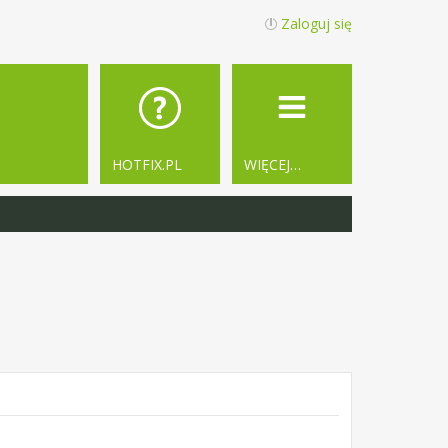
Zaloguj się
HOTFIX.PL
WIĘCEJ…