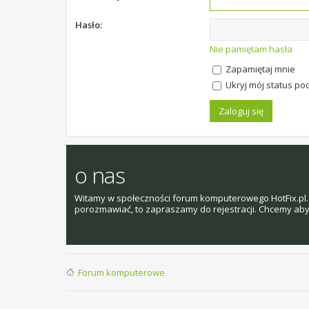
Hasło:
Nie pamiętam hasła
Zapamiętaj mnie
Ukryj mój status pod
o nas
Witamy w społeczności forum komputerowego HotFix.pl. 
porozmawiać, to zapraszamy do rejestracji. Chcemy aby t
Forum komputerowe