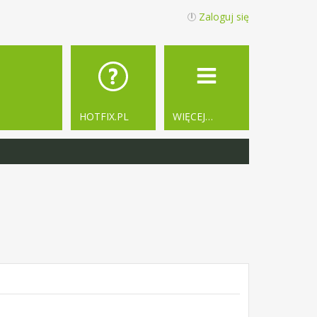
Zaloguj się
HOTFIX.PL
WIĘCEJ…