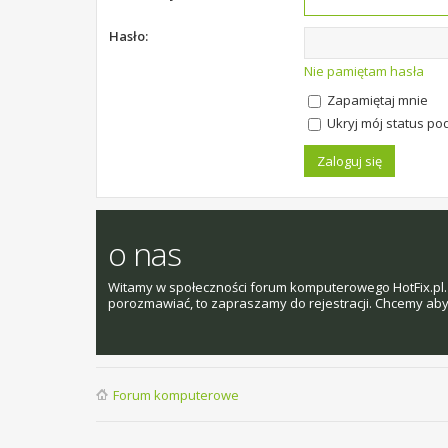
Hasło:
Nie pamiętam hasła
Zapamiętaj mnie
Ukryj mój status pod
o nas
Witamy w społeczności forum komputerowego HotFix.pl. 
porozmawiać, to zapraszamy do rejestracji. Chcemy aby t
Forum komputerowe