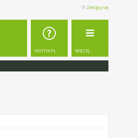
Zaloguj się
HOTFIX.PL
WIĘCEJ…