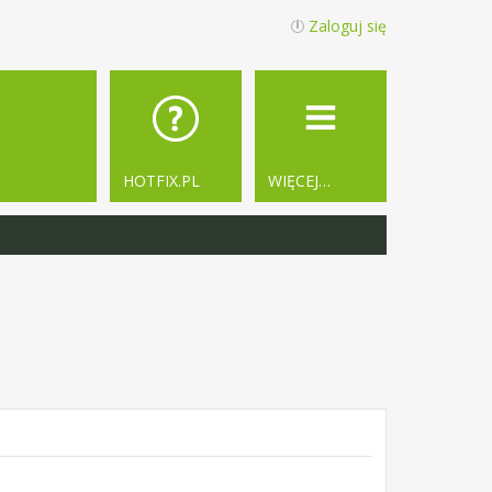
Zaloguj się
HOTFIX.PL
WIĘCEJ…