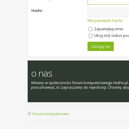
Hasło:
Nie pamiętam hasła
Zapamiętaj mnie
Ukryj mój status pod
o nas
Witamy w społeczności forum komputerowego HotFix.pl. 
porozmawiać, to zapraszamy do rejestracji. Chcemy aby t
Forum komputerowe