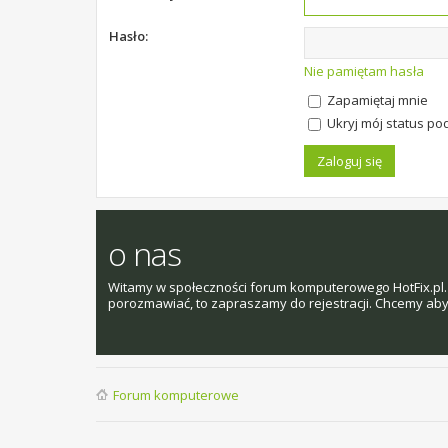
Hasło:
Nie pamiętam hasła
Zapamiętaj mnie
Ukryj mój status pod
o nas
Witamy w społeczności forum komputerowego HotFix.pl. 
porozmawiać, to zapraszamy do rejestracji. Chcemy aby t
Forum komputerowe