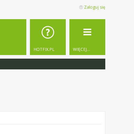
Zaloguj się
HOTFIX.PL
WIĘCEJ…