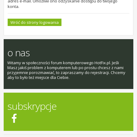
adres e-mail. Umożliwi ono odzyskanie dostępu do twojego
konta.
Wróć do strony logowania
o nas
Witamy w społeczności forum komputerowego HotFix.pl. Jeśli
Masz jakiś problem z komputerem lub po prostu chcesz z nami
przyjemnie porozmawiać, to zapraszamy do rejestracji. Chcemy
aby to było też miejsce dla Ciebie.
subskrypcje