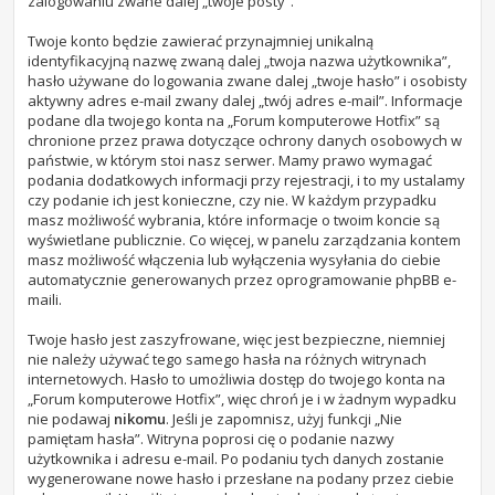
zalogowaniu zwane dalej „twoje posty”.
Twoje konto będzie zawierać przynajmniej unikalną
identyfikacyjną nazwę zwaną dalej „twoja nazwa użytkownika”,
hasło używane do logowania zwane dalej „twoje hasło” i osobisty
aktywny adres e-mail zwany dalej „twój adres e-mail”. Informacje
podane dla twojego konta na „Forum komputerowe Hotfix” są
chronione przez prawa dotyczące ochrony danych osobowych w
państwie, w którym stoi nasz serwer. Mamy prawo wymagać
podania dodatkowych informacji przy rejestracji, i to my ustalamy
czy podanie ich jest konieczne, czy nie. W każdym przypadku
masz możliwość wybrania, które informacje o twoim koncie są
wyświetlane publicznie. Co więcej, w panelu zarządzania kontem
masz możliwość włączenia lub wyłączenia wysyłania do ciebie
automatycznie generowanych przez oprogramowanie phpBB e-
maili.
Twoje hasło jest zaszyfrowane, więc jest bezpieczne, niemniej
nie należy używać tego samego hasła na różnych witrynach
internetowych. Hasło to umożliwia dostęp do twojego konta na
„Forum komputerowe Hotfix”, więc chroń je i w żadnym wypadku
nie podawaj
nikomu
. Jeśli je zapomnisz, użyj funkcji „Nie
pamiętam hasła”. Witryna poprosi cię o podanie nazwy
użytkownika i adresu e-mail. Po podaniu tych danych zostanie
wygenerowane nowe hasło i przesłane na podany przez ciebie