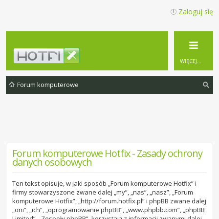
Zaloguj się
WIĘCEJ…
Forum komputerowe
zu
ka
j
Forum komputerowe Hotfix - Zasady ochrony
danych osobowych
Ten tekst opisuje, w jaki sposób „Forum komputerowe Hotfix” i
firmy stowarzyszone zwane dalej „my”, „nas”, „nasz”, „Forum
komputerowe Hotfix”, „http://forum.hotfix.pl” i phpBB zwane dalej
„oni”, „ich”, „oprogramowanie phpBB”, „www.phpbb.com”, „phpBB
Limited”, „Zespoły phpBB”, korzystają z informacji zwanymi dalej