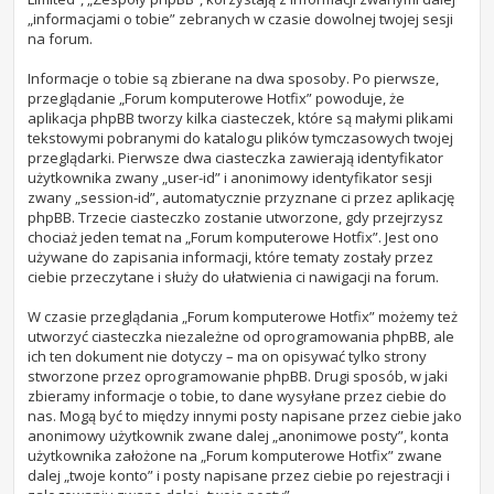
„informacjami o tobie” zebranych w czasie dowolnej twojej sesji
na forum.
Informacje o tobie są zbierane na dwa sposoby. Po pierwsze,
przeglądanie „Forum komputerowe Hotfix” powoduje, że
aplikacja phpBB tworzy kilka ciasteczek, które są małymi plikami
tekstowymi pobranymi do katalogu plików tymczasowych twojej
przeglądarki. Pierwsze dwa ciasteczka zawierają identyfikator
użytkownika zwany „user-id” i anonimowy identyfikator sesji
zwany „session-id”, automatycznie przyznane ci przez aplikację
phpBB. Trzecie ciasteczko zostanie utworzone, gdy przejrzysz
chociaż jeden temat na „Forum komputerowe Hotfix”. Jest ono
używane do zapisania informacji, które tematy zostały przez
ciebie przeczytane i służy do ułatwienia ci nawigacji na forum.
W czasie przeglądania „Forum komputerowe Hotfix” możemy też
utworzyć ciasteczka niezależne od oprogramowania phpBB, ale
ich ten dokument nie dotyczy – ma on opisywać tylko strony
stworzone przez oprogramowanie phpBB. Drugi sposób, w jaki
zbieramy informacje o tobie, to dane wysyłane przez ciebie do
nas. Mogą być to między innymi posty napisane przez ciebie jako
anonimowy użytkownik zwane dalej „anonimowe posty”, konta
użytkownika założone na „Forum komputerowe Hotfix” zwane
dalej „twoje konto” i posty napisane przez ciebie po rejestracji i