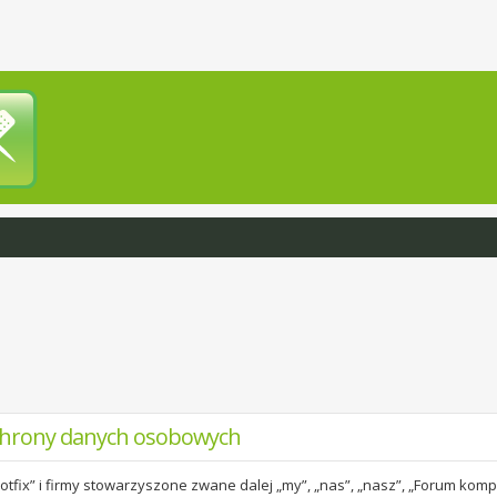
chrony danych osobowych
tfix” i firmy stowarzyszone zwane dalej „my”, „nas”, „nasz”, „Forum kompu