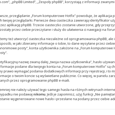
.com”, „phpBB Limited”, „Zespoły phpBB”, korzystają z informacji zwanymi 
wsze, przeglądanie „Forum komputerowe Hotfix” powoduje, że aplikacja ph
twojej przeglądarki. Pierwsze dwa ciasteczka zawierają identyfikator uż
rzez aplikację phpBB. Trzecie ciasteczko zostanie utworzone, gdy przejrz
ostały przez ciebie przeczytane i służy do ułatwienia ci nawigacji na foru
emy też utworzyć ciasteczka niezależne od oprogramowania phpBB, ale ic
osób, w jaki zbieramy informacje o tobie, to dane wysyłane przez ciebie
anonimowe posty”, konta użytkownika założone na „Forum komputerowe Hot
sty”.
ntyfikacyjną nazwę zwaną dalej „twoja nazwa użytkownika”, hasło używane
 Informacje podane dla twojego konta na „Forum komputerowe Hotfix” są 
 prawo wymagać podania dodatkowych informacji przy rejestracji, i to my 
macje o twoim koncie są wyświetlane publicznie. Co więcej, w panelu za
wanych przez oprogramowanie phpBB e-maili.
iemniej nie należy używać tego samego hasła na różnych witrynach intern
 wypadku nie podawaj
nikomu
. Jeśli je zapomnisz, użyj funkcji „Nie pamię
zostanie wygenerowane nowe hasło i przesłane na podany przez ciebie ad