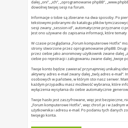
dalej „oni”, „ich”, „oprogramowanie phpBB”, „www.phpbb
dowolnej twojej sesji na forum.
Informacje o tobie są zbierane na dwa sposoby. Po pier
tekstowymi pobranymi do katalogu plików tymczasowych 
sesji zwany „session-id”, automatycznie przyznane ci p
Jest ono używane do zapisania informacji, które tematy z
W czasie przeglądania „Forum komputerowe Hotfix” moż
strony stworzone przez oprogramowanie phpBB. Drugi sp
przez ciebie jako anonimowy użytkownik zwane dalej „
ciebie po rejestracji i zalogowaniu zwane dalej „twoje po
Twoje konto będzie zawierać przynajmniej unikalną ide
aktywny adres e-mail zwany dalej „twój adres e-mail”.
osobowych w państwie, w którym stoi nasz serwer. Mamy
każdym przypadku masz możliwość wybrania, które infor
wyłączenia wysyłania do ciebie automatycznie genero
Twoje hasło jest zaszyfrowane, więc jest bezpieczne, n
„Forum komputerowe Hotfix”, więc chroń je i w żadnym
użytkownika i adresu e-mail. Po podaniu tych danych 
twojego konta.