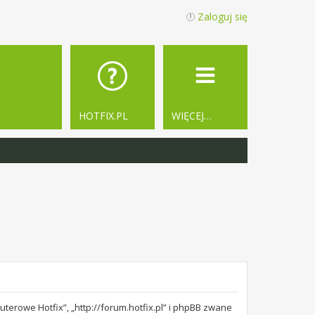
Zaloguj się
HOTFIX.PL
WIĘCEJ…
terowe Hotfix”, „http://forum.hotfix.pl” i phpBB zwane