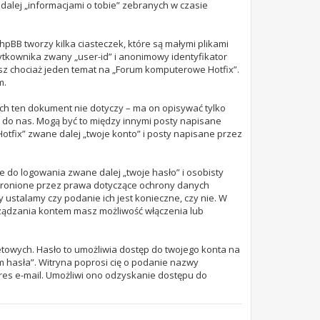
dalej „informacjami o tobie” zebranych w czasie
pBB tworzy kilka ciasteczek, które są małymi plikami
ytkownika zwany „user-id” i anonimowy identyfikator
ysz chociaż jeden temat na „Forum komputerowe Hotfix”.
m.
h ten dokument nie dotyczy – ma on opisywać tylko
 do nas. Mogą być to między innymi posty napisane
fix” zwane dalej „twoje konto” i posty napisane przez
 do logowania zwane dalej „twoje hasło” i osobisty
chronione przez prawa dotyczące ochrony danych
ustalamy czy podanie ich jest konieczne, czy nie. W
rządzania kontem masz możliwość włączenia lub
etowych. Hasło to umożliwia dostęp do twojego konta na
tam hasła”. Witryna poprosi cię o podanie nazwy
res e-mail. Umożliwi ono odzyskanie dostępu do