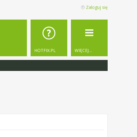
Zaloguj się
HOTFIX.PL
WIĘCEJ…