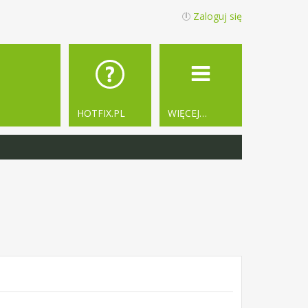
Zaloguj się
HOTFIX.PL
WIĘCEJ…