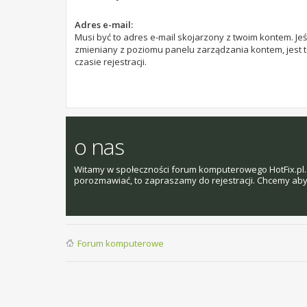
Adres e-mail:
Musi być to adres e-mail skojarzony z twoim kontem. Jeśl
zmieniany z poziomu panelu zarządzania kontem, jest 
czasie rejestracji.
o nas
Witamy w społeczności forum komputerowego HotFix.pl. 
porozmawiać, to zapraszamy do rejestracji. Chcemy aby t
Forum komputerowe