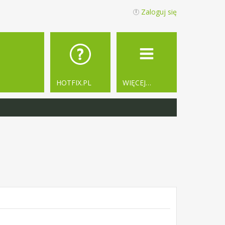
Zaloguj się
HOTFIX.PL
WIĘCEJ…