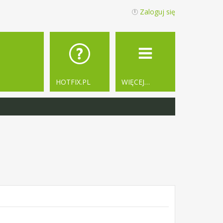
Zaloguj się
HOTFIX.PL
WIĘCEJ…