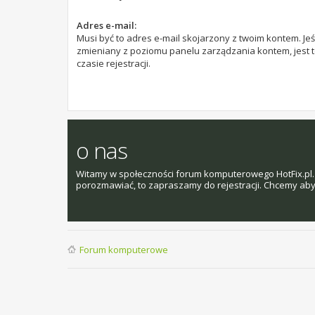
Adres e-mail:
Musi być to adres e-mail skojarzony z twoim kontem. Jeśl
zmieniany z poziomu panelu zarządzania kontem, jest 
czasie rejestracji.
o nas
Witamy w społeczności forum komputerowego HotFix.pl. 
porozmawiać, to zapraszamy do rejestracji. Chcemy aby t
Forum komputerowe