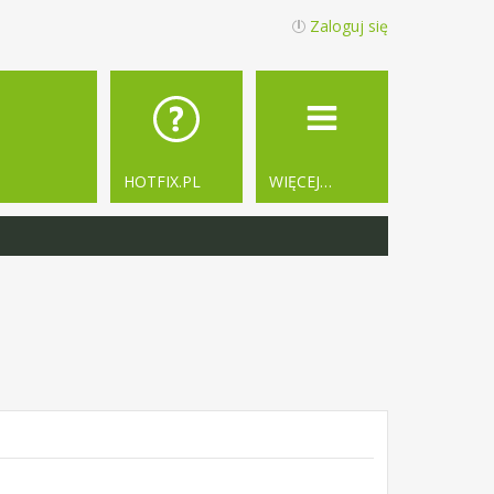
Zaloguj się
HOTFIX.PL
WIĘCEJ…