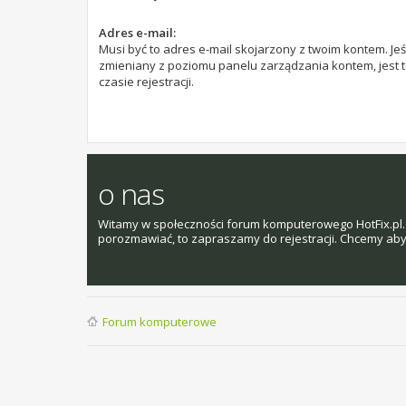
Adres e-mail:
Musi być to adres e-mail skojarzony z twoim kontem. Jeśl
zmieniany z poziomu panelu zarządzania kontem, jest 
czasie rejestracji.
o nas
Witamy w społeczności forum komputerowego HotFix.pl. 
porozmawiać, to zapraszamy do rejestracji. Chcemy aby t
Forum komputerowe