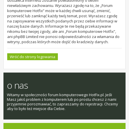
dostawca internetu zostanie powiadomiony o twoim
niewłaściwym zachowaniu. Wyrażasz zgodę na to, że „Forum
komputerowe Hotfix” może w każdej chwili usunąć, zmienić,
przenieść lub zamknąć każdy twój temat, post. Wyrażasz zgodę
na zapisywanie wszystkich podanych przez ciebie informacji w
naszej bazie danych. Informacje te nie będą przekazywane
nikomu bez twojej zgody, ale ani „Forum komputerowe Hotfix”,
ani phpBB Limited nie ponosi odpowiedzialności za włamania do
witryny, podczas których może dojść do kradzieży danych.
Wróć do strony logowania
o nas
Witamy w społeczności forum komputerowego HotFix.pl. Jeśli
Masz jakiś problem z komputerem lub po prostu chcesz z nami
przyjemnie porozmawiać, to zapraszamy do rejestracji. Chcemy
aby to było też miejsce dla Ciebie.