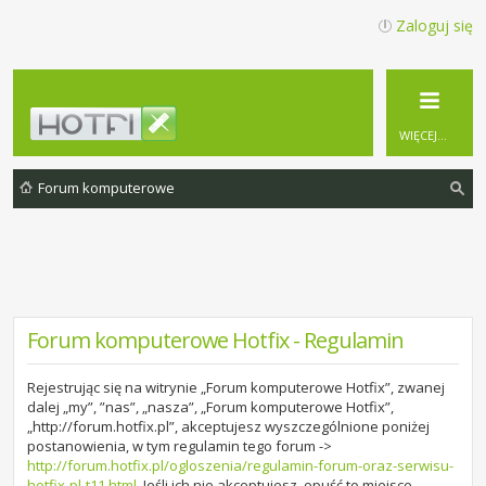
Zaloguj się
WIĘCEJ…
Forum komputerowe
zu
ka
j
Forum komputerowe Hotfix - Regulamin
Rejestrując się na witrynie „Forum komputerowe Hotfix”, zwanej
dalej „my”, ”nas”, „nasza”, „Forum komputerowe Hotfix”,
„http://forum.hotfix.pl”, akceptujesz wyszczególnione poniżej
postanowienia, w tym regulamin tego forum ->
http://forum.hotfix.pl/ogloszenia/regulamin-forum-oraz-serwisu-
hotfix-pl-t11.html
. Jeśli ich nie akceptujesz, opuść to miejsce,