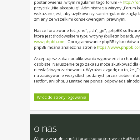
postanowienia, w tym regulamin tego forum ->
http://fo
przycisk „Nie akceptuję”. Administracja witryny „Foru
wskazane jest, aby użytkownicy sami regularnie zagląd
zmiany ze wszelkimi konsekwencjami prawnymi.
Nasze fora zwane też „one”, „ich”, „je”, „phpBB softw
która jest środowiskiem typu witryny (bulletin board), wy
www.phpbb.com
. Oprogramowanie phpBB tylko ułatwia d
phpBB można znaleźć na stronie
https://www.phpbb.co
Akceptujesz zakaz publikowania wypowiedzi o charakte
osobiste. Naruszenie tego zakazu może skutkować dla c
niewłaściwym zachowaniu. Wyrażasz zgodę na to, że „Fo
na zapisywanie wszystkich podanych przez ciebie infor
Hotfix”, ani phpBB Limited nie ponosi odpowiedzialnośc
Wróć do strony logowania
o nas
Witamy w społeczności forum komputerowego HotFix.pl. 