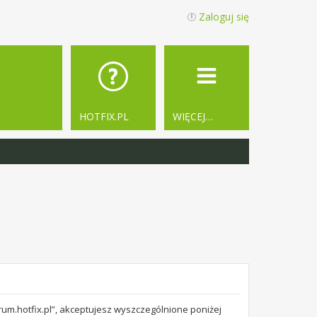
Zaloguj się
HOTFIX.PL
WIĘCEJ…
orum.hotfix.pl”, akceptujesz wyszczególnione poniżej