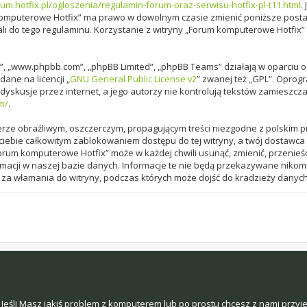
rum.hotfix.pl/ogloszenia/regulamin-forum-oraz-serwisu-hotfix-pl-t11.html
.
m komputerowe Hotfix” ma prawo w dowolnym czasie zmienić poniższe postan
ali do tego regulaminu. Korzystanie z witryny „Forum komputerowe Hotfix
are”, „www.phpbb.com”, „phpBB Limited”, „phpBB Teams” działają w oparci
dane na licencji „
GNU General Public License v2
” zwanej też „GPL”. Oprog
yskusje przez internet, a jego autorzy nie kontrolują tekstów zamieszcza
m/
.
rze obraźliwym, oszczerczym, propagującym treści niezgodne z polskim 
iebie całkowitym zablokowaniem dostępu do tej witryny, a twój dostawca
rum komputerowe Hotfix” może w każdej chwili usunąć, zmienić, przenieś
macji w naszej bazie danych. Informacje te nie będą przekazywane nikom
i za włamania do witryny, podczas których może dojść do kradzieży danych
Jeśli Masz jakiś problem z komputerem lub po prostu chcesz z nami przyj