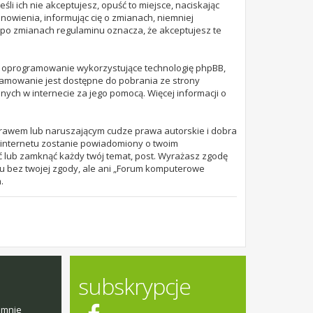
 Jeśli ich nie akceptujesz, opuść to miejsce, naciskając
owienia, informując cię o zmianach, niemniej
” po zmianach regulaminu oznacza, że akceptujesz te
u o oprogramowanie wykorzystujące technologię phpBB,
ramowanie jest dostępne do pobrania ze strony
nych w internecie za jego pomocą. Więcej informacji o
prawem lub naruszającym cudze prawa autorskie i dobra
 internetu zostanie powiadomiony o twoim
ć lub zamknąć każdy twój temat, post. Wyrażasz zgodę
u bez twojej zgody, ale ani „Forum komputerowe
.
subskrypcje
emnie