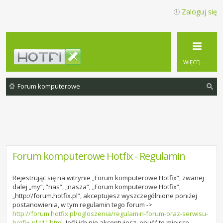
Zaloguj się
WIĘCEJ…
Forum komputerowe
zu
ka
j
Forum komputerowe Hotfix - Regulamin
Rejestrując się na witrynie „Forum komputerowe Hotfix”, zwanej
dalej „my”, ”nas”, „nasza”, „Forum komputerowe Hotfix”,
„http://forum.hotfix.pl”, akceptujesz wyszczególnione poniżej
postanowienia, w tym regulamin tego forum ->
http://forum.hotfix.pl/ogloszenia/regulamin-forum-oraz-serwisu-
hotfix-pl-t11.html
. Jeśli ich nie akceptujesz, opuść to miejsce,