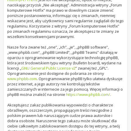
naciskając przycisk „Nie akceptuję”. Administracja witryny „Forum
komputerowe Hotfix” ma prawo w dowolnym czasie zmienić
poniższe postanowienia, informując cię o zmianach, niemniej
wskazane jest, aby użytkownicy sami regularnie zaglądali do tego
regulaminu. Korzystanie z witryny „Forum komputerowe Hotfix”
po zmianach regulaminu oznacza, że akceptujesz te zmiany ze
wszelkimi konsekwencjami prawnymi.
Nasze fora zwane też „one”, „ich”, „je”, „phpBB software”,
„www.phpbb.com”, „phpBB Limited”, „phpBB Teams” działają w
oparciu o oprogramowanie wykorzystujące technologię phpBB,
która jest środowiskiem typu witryny (bulletin board), wydane na
licencji „
GNU General Public License v2
” zwanej też „GPL”.
Oprogramowanie jest dostępne do pobrania ze strony
www.phpbb.com
. Oprogramowanie phpBB tylko ułatwia dyskusje
przez internet, a jego autorzy nie kontrolują tekstów
zamieszczanych w internecie za jego pomocą. Więcej informacji o
phpBB można znaleźć na stronie
https://www.phpbb.com/
.
Akceptujesz zakaz publikowania wypowiedzi o charakterze
obraźliwym, oszczerczym, propagującym treści niezgodne z
polskim prawem lub naruszającym cudze prawa autorskie i
dobra osobiste. Naruszenie tego zakazu może skutkować dla
ciebie całkowitym zablokowaniem dostępu do tej witryny, a twój