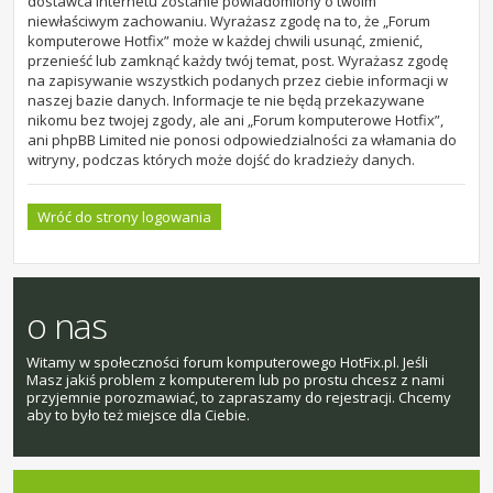
dostawca internetu zostanie powiadomiony o twoim
niewłaściwym zachowaniu. Wyrażasz zgodę na to, że „Forum
komputerowe Hotfix” może w każdej chwili usunąć, zmienić,
przenieść lub zamknąć każdy twój temat, post. Wyrażasz zgodę
na zapisywanie wszystkich podanych przez ciebie informacji w
naszej bazie danych. Informacje te nie będą przekazywane
nikomu bez twojej zgody, ale ani „Forum komputerowe Hotfix”,
ani phpBB Limited nie ponosi odpowiedzialności za włamania do
witryny, podczas których może dojść do kradzieży danych.
Wróć do strony logowania
o nas
Witamy w społeczności forum komputerowego HotFix.pl. Jeśli
Masz jakiś problem z komputerem lub po prostu chcesz z nami
przyjemnie porozmawiać, to zapraszamy do rejestracji. Chcemy
aby to było też miejsce dla Ciebie.