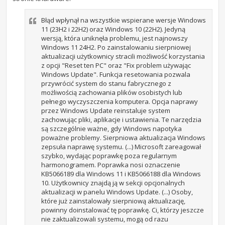
Błąd wpłynął na wszystkie wspierane wersje Windows
11 (23H2 i 22H2) oraz Windows 10 (22H2). Jedyną
wersją, która uniknęła problemu, jest najnowszy
Windows 11 24H2. Po zainstalowaniu sierpniowej
aktualizacji użytkownicy stracili możliwość korzystania
z opcji "Reset ten PC" oraz "Fix problem używając
Windows Update". Funkcja resetowania pozwala
przywrócić system do stanu fabrycznego z
możliwością zachowania plików osobistych lub
pełnego wyczyszczenia komputera. Opcja naprawy
przez Windows Update reinstaluje system
zachowując pliki, aplikacje i ustawienia. Te narzędzia
są szczególnie ważne, gdy Windows napotyka
poważne problemy. Sierpniowa aktualizacja Windows
zepsuła naprawę systemu. (...) Microsoft zareagował
szybko, wydając poprawkę poza regularnym
harmonogramem. Poprawka nosi oznaczenie
KB5066189 dla Windows 11 i KB5066188 dla Windows
10. Użytkownicy znajdą ją w sekcji opcjonalnych
aktualizacji w panelu Windows Update. (...) Osoby,
które już zainstalowały sierpniową aktualizację,
powinny doinstalować tę poprawkę. Ci, którzy jeszcze
nie zaktualizowali systemu, mogą od razu