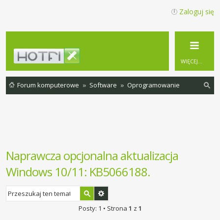
Zaloguj się
WIĘCEJ…
Forum komputerowe
Software
Oprogramowanie
zu
ka
j
Naprawcza opcjonalna aktualizacja
Windows 10/11: KB5066188.
Posty: 1 • Strona
1
z
1