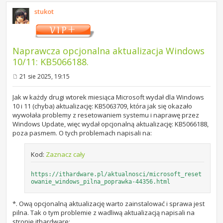
stukot
Naprawcza opcjonalna aktualizacja Windows
10/11: KB5066188.
21 sie 2025, 19:15
P
o
s
Jak w każdy drugi wtorek miesiąca Microsoft wydał dla Windows
t
10 i 11 (chyba) aktualizację: KB5063709, która jak się okazało
wywołała problemy z resetowaniem systemu i naprawę przez
Windows Update, więc wydał opcjonalną aktualizację: KB5066188,
poza pasmem. O tych problemach napisali na:
Kod:
Zaznacz cały
https://ithardware.pl/aktualnosci/microsoft_reset
owanie_windows_pilna_poprawka-44356.html
*. Ową opcjonalną aktualizację warto zainstalować i sprawa jest
pilna. Tak o tym problemie z wadliwą aktualizacją napisali na
stronie ithardware: