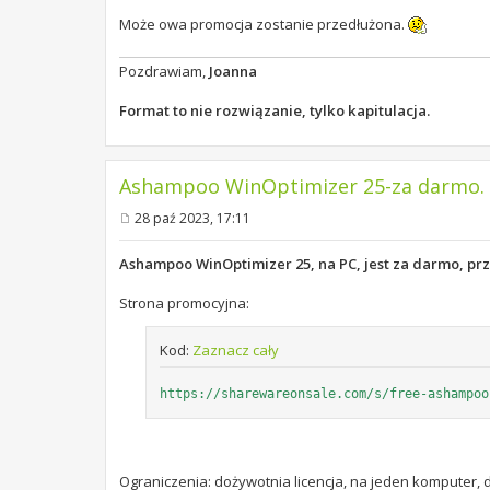
Może owa promocja zostanie przedłużona.
Pozdrawiam,
Joanna
Format to nie rozwiązanie, tylko kapitulacja.
Ashampoo WinOptimizer 25-za darmo. O
28 paź 2023, 17:11
P
o
s
Ashampoo WinOptimizer 25, na PC, jest za darmo, prz
t
Strona promocyjna:
Kod:
Zaznacz cały
https://sharewareonsale.com/s/free-ashampoo
Ograniczenia: dożywotnia licencja, na jeden komputer,