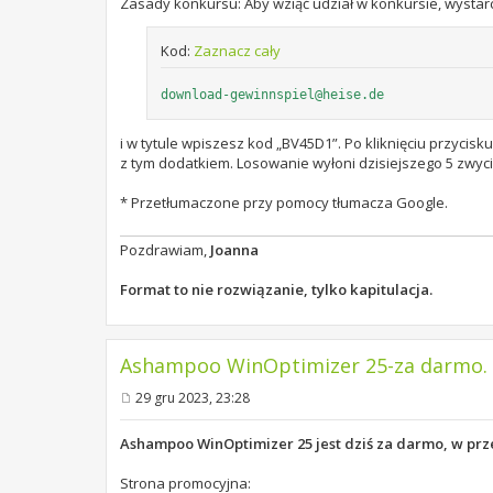
Zasady konkursu: Aby wziąć udział w konkursie, wystar
Kod:
Zaznacz cały
download-gewinnspiel@heise.de
i w tytule wpiszesz kod „BV45D1”. Po kliknięciu przycis
z tym dodatkiem. Losowanie wyłoni dzisiejszego 5 zwyc
* Przetłumaczone przy pomocy tłumacza Google.
Pozdrawiam,
Joanna
Format to nie rozwiązanie, tylko kapitulacja.
Ashampoo WinOptimizer 25-za darmo. 2
29 gru 2023, 23:28
P
o
s
Ashampoo WinOptimizer 25 jest dziś za darmo, w 
t
Strona promocyjna: