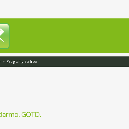
e
Programy za free
 darmo. GOTD.