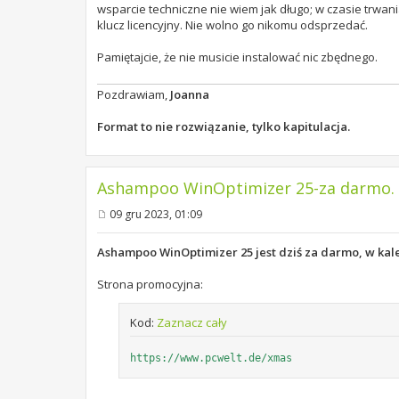
wsparcie techniczne nie wiem jak długo; w czasie trwan
klucz licencyjny. Nie wolno go nikomu odsprzedać.
Pamiętajcie, że nie musicie instalować nic zbędnego.
Pozdrawiam,
Joanna
Format to nie rozwiązanie, tylko kapitulacja.
Ashampoo WinOptimizer 25-za darmo. 9
09 gru 2023, 01:09
P
o
s
Ashampoo WinOptimizer 25 jest dziś za darmo, w k
t
Strona promocyjna:
Kod:
Zaznacz cały
https://www.pcwelt.de/xmas
.