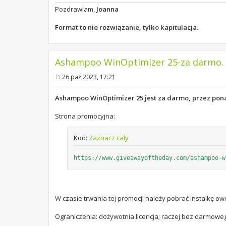
Pozdrawiam,
Joanna
Format to nie rozwiązanie, tylko kapitulacja.
Ashampoo WinOptimizer 25-za darmo. 
26 paź 2023, 17:21
P
o
s
Ashampoo WinOptimizer 25 jest za darmo, przez pon
t
Strona promocyjna:
Kod:
Zaznacz cały
https://www.giveawayoftheday.com/ashampoo-w
W czasie trwania tej promocji należy pobrać instalkę owe
Ograniczenia: dożywotnia licencja; raczej bez darmowe