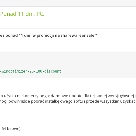
onad 11 dni. PC.
zez ponad 11 dni, w promocji na sharewareonsale.
*
-winoptimizer-25-100-discount
do użytku niekomercyjnego; darmowe update dla tej samej wersji głównej 
omocji powinniście pobrać instalkę owego softu i przede wszystkim uzyskać
i 64-bitowe).