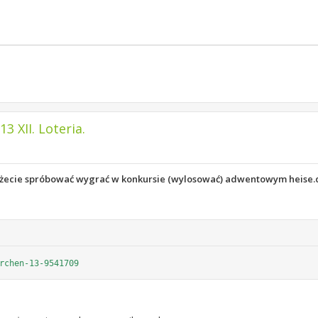
 XII. Loteria.
możecie spróbować wygrać w konkursie (wylosować) adwentowym heise.
rchen-13-9541709