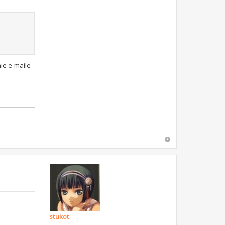
ie e-maile
stukot