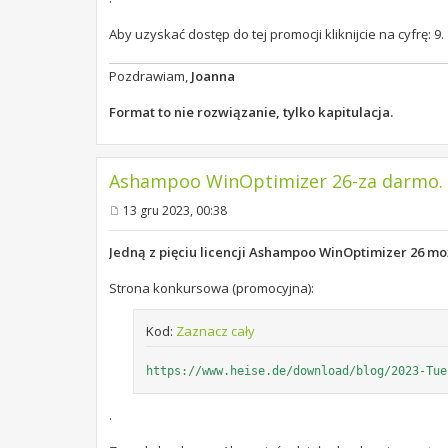
Aby uzyskać dostęp do tej promocji kliknijcie na cyfrę: 9.
Pozdrawiam,
Joanna
Format to nie rozwiązanie, tylko kapitulacja.
Ashampoo WinOptimizer 26-za darmo. 13
13 gru 2023, 00:38
P
o
s
Jedną z pięciu licencji Ashampoo WinOptimizer 26 
t
Strona konkursowa (promocyjna):
Kod:
Zaznacz cały
https://www.heise.de/download/blog/2023-Tue
.