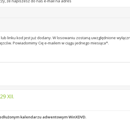
czy, że napiszesz do nas e-mail na adres
ku lub linku kod jest już dodany. W losowaniu zostaną uwzględnione wyłączn
ięzców. Powiadomimy Cię e-mailem w ciągu jednego miesiąca*.
9 XII.
przedłużonym kalendarzu adwentowym WinXDVD.