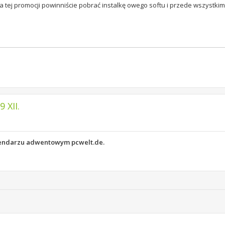
ia tej promocji powinniście pobrać instalkę owego softu i przede wszystki
 XII.
alendarzu adwentowym pcwelt.de.