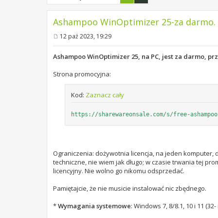
Ashampoo WinOptimizer 25-za darmo. P
12 paź 2023, 19:29
P
o
s
Ashampoo WinOptimizer 25, na PC, jest za darmo, pr
t
Strona promocyjna:
Kod:
Zaznacz cały
https://sharewareonsale.com/s/free-ashampoo
Ograniczenia: dożywotnia licencja, na jeden komputer, 
techniczne, nie wiem jak długo; w czasie trwania tej pr
licencyjny. Nie wolno go nikomu odsprzedać.
Pamiętajcie, że nie musicie instalować nic zbędnego.
*
Wymagania systemowe
: Windows 7, 8/8.1, 10 i 11 (32- 