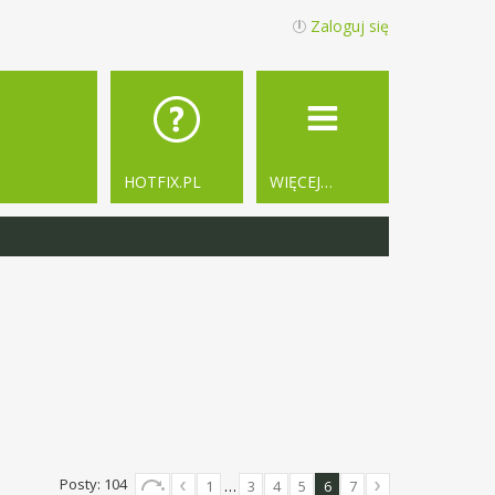
Zaloguj się
HOTFIX.PL
WIĘCEJ…
Posty: 104
1
…
3
4
5
6
7