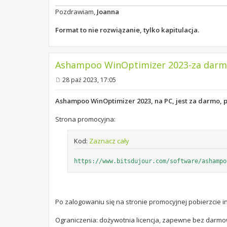
Pozdrawiam,
Joanna
Format to nie rozwiązanie, tylko kapitulacja.
Ashampoo WinOptimizer 2023-za darmo.
28 paź 2023, 17:05
P
o
s
Ashampoo WinOptimizer 2023, na PC, jest za darmo, p
t
Strona promocyjna:
Kod:
Zaznacz cały
https://www.bitsdujour.com/software/ashampo
Po zalogowaniu się na stronie promocyjnej pobierzcie ins
Ograniczenia: dożywotnia licencja, zapewne bez darmo