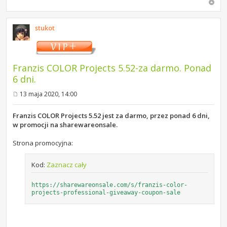
stukot
Franzis COLOR Projects 5.52-za darmo. Ponad
6 dni.
13 maja 2020, 14:00
P
o
s
Franzis COLOR Projects 5.52 jest za darmo, przez ponad 6 dni,
t
w promocji na sharewareonsale.
Strona promocyjna:
Kod:
Zaznacz cały
https://sharewareonsale.com/s/franzis-color-
projects-professional-giveaway-coupon-sale