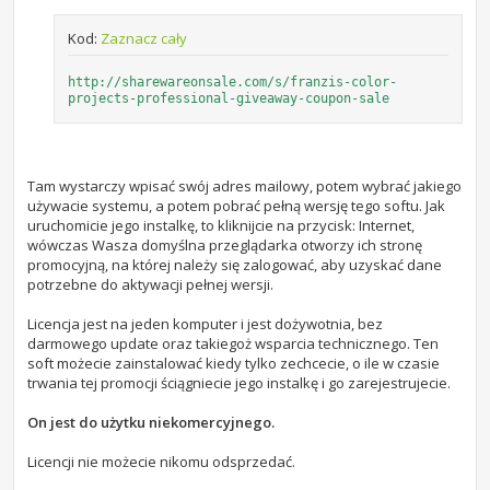
Kod:
Zaznacz cały
http://sharewareonsale.com/s/franzis-color-
projects-professional-giveaway-coupon-sale
Tam wystarczy wpisać swój adres mailowy, potem wybrać jakiego
używacie systemu, a potem pobrać pełną wersję tego softu. Jak
uruchomicie jego instalkę, to kliknijcie na przycisk: Internet,
wówczas Wasza domyślna przeglądarka otworzy ich stronę
promocyjną, na której należy się zalogować, aby uzyskać dane
potrzebne do aktywacji pełnej wersji.
Licencja jest na jeden komputer i jest dożywotnia, bez
darmowego update oraz takiegoż wsparcia technicznego. Ten
soft możecie zainstalować kiedy tylko zechcecie, o ile w czasie
trwania tej promocji ściągniecie jego instalkę i go zarejestrujecie.
On jest do użytku niekomercyjnego.
Licencji nie możecie nikomu odsprzedać.