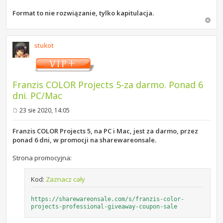
Format to nie rozwiązanie, tylko kapitulacja.
stukot
Franzis COLOR Projects 5-za darmo. Ponad 6
dni. PC/Mac
23 sie 2020, 14:05
P
o
s
Franzis COLOR Projects 5, na PC i Mac, jest za darmo, przez
t
ponad 6 dni, w promocji na sharewareonsale.
Strona promocyjna:
Kod:
Zaznacz cały
https://sharewareonsale.com/s/franzis-color-
projects-professional-giveaway-coupon-sale