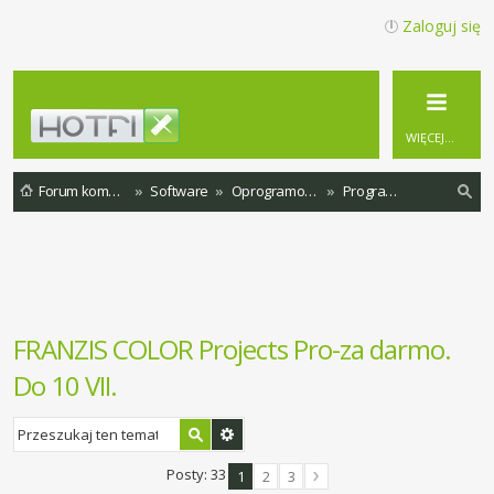
Zaloguj się
WIĘCEJ…
Forum komputerowe
Software
Oprogramowanie
Programy za free
zu
ka
j
FRANZIS COLOR Projects Pro-za darmo.
Do 10 VII.
Posty: 33
1
2
3