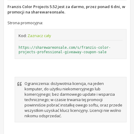
o
s
Franzis Color Projects 5.52 jest za darmo, przez ponad 6 dni, w
t
promocji na sharewareonsale.
Strona promocyjna:
Kod:
Zaznacz cały
https://sharewareonsale.com/s/franzis-color-
projects-professional-giveaway-coupon-sale
Ograniczenia: dożywotnia licencja, na jeden
komputer, do użytku niekomercyjnego lub
komercyjnego; bez darmowego update i wsparcia
technicznego; w czasie trwania tej promocji
powinniście pobrać instalkę owego softu, oraz przede
wszystkim uzyskać klucz licencyjny. Licencji nie wolno
nikomu odsprzedać.