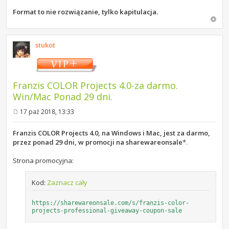
Format to nie rozwiązanie, tylko kapitulacja.
stukot
Franzis COLOR Projects 4.0-za darmo.
Win/Mac Ponad 29 dni.
17 paź 2018, 13:33
P
o
s
Franzis COLOR Projects 4.0, na Windows i Mac, jest za darmo,
t
przez ponad 29 dni, w promocji na sharewareonsale
*.
Strona promocyjna:
Kod:
Zaznacz cały
https://sharewareonsale.com/s/franzis-color-
projects-professional-giveaway-coupon-sale