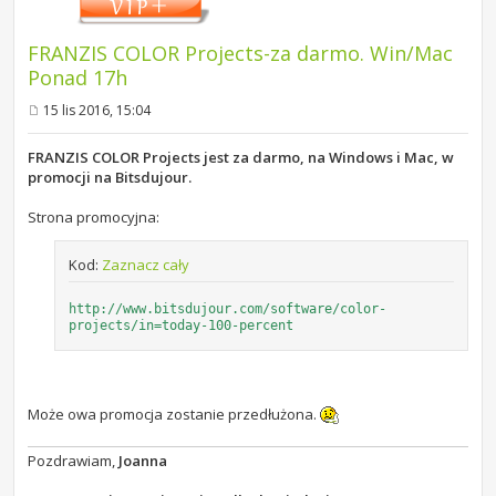
FRANZIS COLOR Projects-za darmo. Win/Mac
Ponad 17h
15 lis 2016, 15:04
P
o
s
FRANZIS COLOR Projects jest za darmo, na Windows i Mac, w
t
promocji na Bitsdujour.
Strona promocyjna:
Kod:
Zaznacz cały
http://www.bitsdujour.com/software/color-
projects/in=today-100-percent
Może owa promocja zostanie przedłużona.
Pozdrawiam,
Joanna