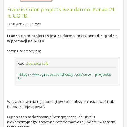
Franzis Color projects 5-za darmo. Ponad 21
h. GOTD..
10 wrz 2020, 12:20
P
o
s
Franzis Color projects 5 jest za darmo, przez ponad 21 godzin,
t
w promocji na GOTD.
Strona promocyjna:
Kod:
Zaznacz cały
https://www.giveawayoftheday.com/color-projects-
5/
W czasie trwania tej promocji ów soft należy zainstalować i jak
trzeba zarejestrować.
Ograniczenia: dożywotnia licencja; raczej do użytku
niekomercyjnego; zapewne bez darmowego update i wsparcia