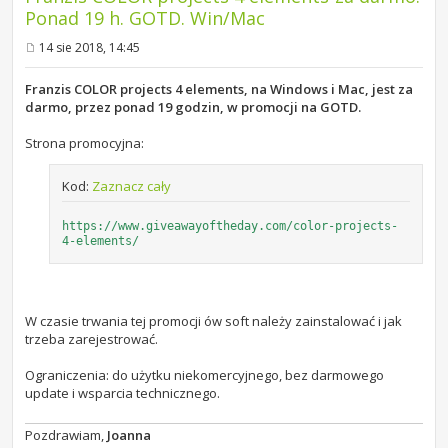
Ponad 19 h. GOTD. Win/Mac
14 sie 2018, 14:45
P
o
s
Franzis COLOR projects 4 elements, na Windows i Mac, jest za
t
darmo, przez ponad 19 godzin, w promocji na GOTD.
Strona promocyjna:
Kod:
Zaznacz cały
https://www.giveawayoftheday.com/color-projects-
4-elements/
W czasie trwania tej promocji ów soft należy zainstalować i jak
trzeba zarejestrować.
Ograniczenia: do użytku niekomercyjnego, bez darmowego
update i wsparcia technicznego.
Pozdrawiam,
Joanna