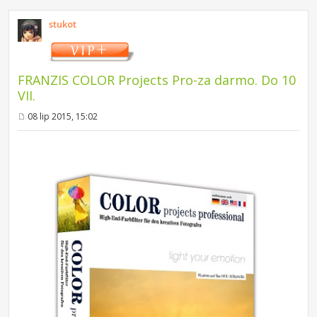
stukot
FRANZIS COLOR Projects Pro-za darmo. Do 10
VII.
08 lip 2015, 15:02
P
o
s
t