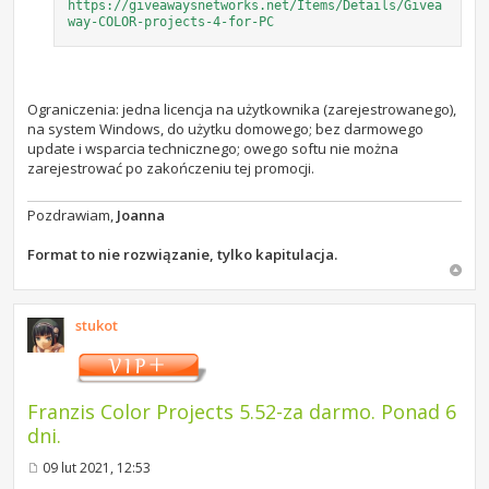
https://giveawaysnetworks.net/Items/Details/Givea
way-COLOR-projects-4-for-PC
Ograniczenia: jedna licencja na użytkownika (zarejestrowanego),
na system Windows, do użytku domowego; bez darmowego
update i wsparcia technicznego; owego softu nie można
zarejestrować po zakończeniu tej promocji.
Pozdrawiam,
Joanna
Format to nie rozwiązanie, tylko kapitulacja.
stukot
Franzis Color Projects 5.52-za darmo. Ponad 6
dni.
09 lut 2021, 12:53
P