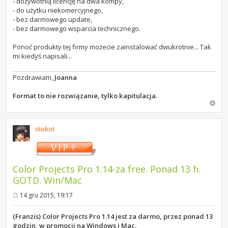
- dożywotnią licencję na dwa kompy,
- do użytku niekomercyjnego,
- bez darmowego update,
- bez darmowego wsparcia technicznego.
Ponoć produkty tej firmy możecie zainstalować dwukrotnie... Tak
mi kiedyś napisali...
Pozdrawiam,
Joanna
Format to nie rozwiązanie, tylko kapitulacja.
stukot
Color Projects Pro 1.14-za free. Ponad 13 h.
GOTD. Win/Mac
14 gru 2015, 19:17
P
o
s
(Franzis) Color Projects Pro 1.14 jest za darmo, przez ponad 13
t
godzin, w promocji na Windows i Mac.