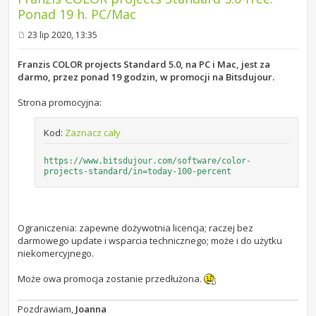
Ponad 19 h. PC/Mac
23 lip 2020, 13:35
P
o
s
Franzis COLOR projects Standard 5.0, na PC i Mac, jest za
t
darmo, przez ponad 19 godzin, w promocji na Bitsdujour.
Strona promocyjna:
Kod:
Zaznacz cały
https://www.bitsdujour.com/software/color-
projects-standard/in=today-100-percent
Ograniczenia: zapewne dożywotnia licencja; raczej bez
darmowego update i wsparcia technicznego; może i do użytku
niekomercyjnego.
Może owa promocja zostanie przedłużona.
Pozdrawiam,
Joanna