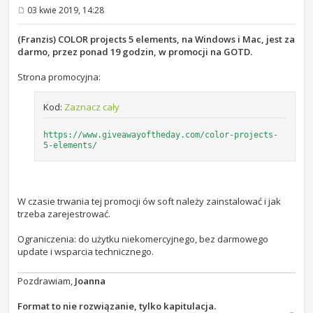
03 kwie 2019, 14:28
P
o
s
(Franzis) COLOR projects 5 elements, na Windows i Mac, jest za
t
darmo, przez ponad 19 godzin, w promocji na GOTD.
Strona promocyjna:
Kod:
Zaznacz cały
https://www.giveawayoftheday.com/color-projects-
5-elements/
W czasie trwania tej promocji ów soft należy zainstalować i jak
trzeba zarejestrować.
Ograniczenia: do użytku niekomercyjnego, bez darmowego
update i wsparcia technicznego.
Pozdrawiam,
Joanna
Format to nie rozwiązanie, tylko kapitulacja.