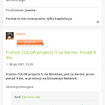
technicznego.
Pozdrawiam,
Joanna
Format to nie rozwiązanie, tylko kapitulacja.
stukot
Franzis COLOR projects 5-za darmo. Ponad 9
dni.
08 sty 2021, 15:29
P
o
s
Franzis COLOR projects 5, na Windows, jest za darmo, przez
t
ponad 9 dni, w promocji na Giveaways Network.
Strona promocyjna:
Kod:
Zaznacz cały