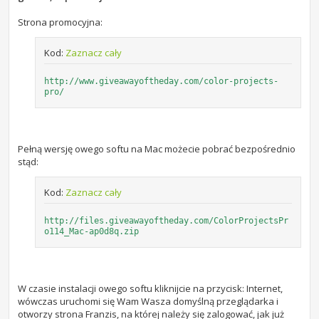
Strona promocyjna:
Kod:
Zaznacz cały
http://www.giveawayoftheday.com/color-projects-
pro/
Pełną wersję owego softu na Mac możecie pobrać bezpośrednio
stąd:
Kod:
Zaznacz cały
http://files.giveawayoftheday.com/ColorProjectsPr
o114_Mac-ap0d8q.zip
W czasie instalacji owego softu kliknijcie na przycisk: Internet,
wówczas uruchomi się Wam Wasza domyślną przeglądarka i
otworzy strona Franzis, na której należy się zalogować, jak już