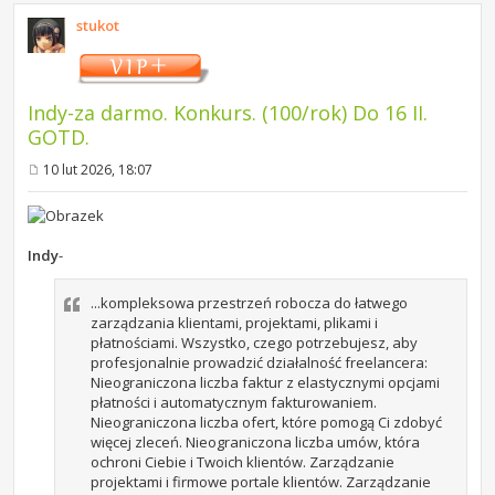
stukot
Indy-za darmo. Konkurs. (100/rok) Do 16 II.
GOTD.
10 lut 2026, 18:07
P
o
s
t
Indy
-
...kompleksowa przestrzeń robocza do łatwego
zarządzania klientami, projektami, plikami i
płatnościami. Wszystko, czego potrzebujesz, aby
profesjonalnie prowadzić działalność freelancera:
Nieograniczona liczba faktur z elastycznymi opcjami
płatności i automatycznym fakturowaniem.
Nieograniczona liczba ofert, które pomogą Ci zdobyć
więcej zleceń. Nieograniczona liczba umów, która
ochroni Ciebie i Twoich klientów. Zarządzanie
projektami i firmowe portale klientów. Zarządzanie