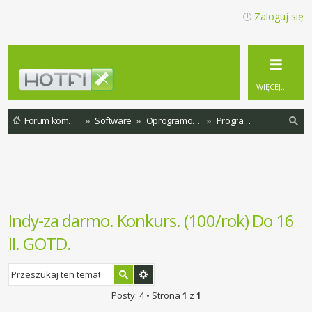
Zaloguj się
WIĘCEJ…
Forum komputerowe
Software
Oprogramowanie
Programy za free
zu
ka
j
Indy-za darmo. Konkurs. (100/rok) Do 16
II. GOTD.
Posty: 4 • Strona
1
z
1