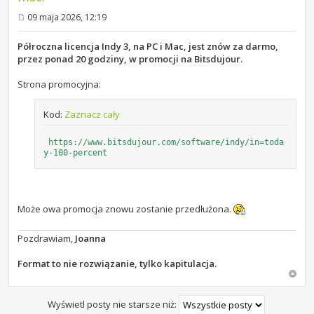
09 maja 2026, 12:19
P
o
s
Półroczna licencja Indy 3, na PC i Mac, jest znów za darmo,
t
przez ponad 20 godziny, w promocji na Bitsdujour.
Strona promocyjna:
Kod:
Zaznacz cały
https://www.bitsdujour.com/software/indy/in=toda
y-100-percent
Może owa promocja znowu zostanie przedłużona.
Pozdrawiam,
Joanna
Format to nie rozwiązanie, tylko kapitulacja.
Wyświetl posty nie starsze niż: