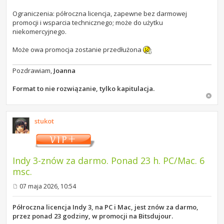
Ograniczenia: półroczna licencja, zapewne bez darmowej
promocji i wsparcia technicznego; może do użytku
niekomercyjnego.
Może owa promocja zostanie przedłużona
Pozdrawiam,
Joanna
Format to nie rozwiązanie, tylko kapitulacja.
stukot
Indy 3-znów za darmo. Ponad 23 h. PC/Mac. 6
msc.
07 maja 2026, 10:54
P
o
s
Półroczna licencja Indy 3, na PC i Mac, jest znów za darmo,
t
przez ponad 23 godziny, w promocji na Bitsdujour.