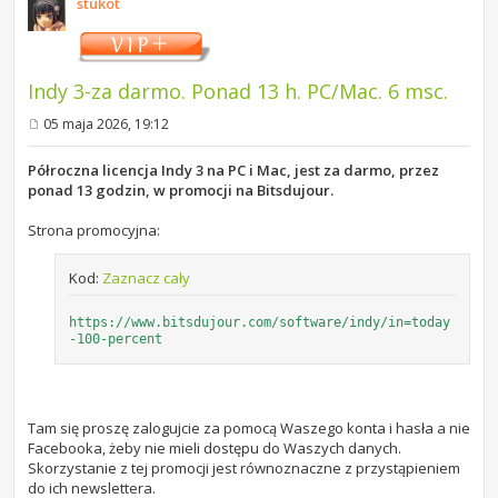
stukot
Indy 3-za darmo. Ponad 13 h. PC/Mac. 6 msc.
05 maja 2026, 19:12
P
o
s
Półroczna licencja Indy 3 na PC i Mac, jest za darmo, przez
t
ponad 13 godzin, w promocji na Bitsdujour.
Strona promocyjna:
Kod:
Zaznacz cały
https://www.bitsdujour.com/software/indy/in=today
-100-percent
Tam się proszę zalogujcie za pomocą Waszego konta i hasła a nie
Facebooka, żeby nie mieli dostępu do Waszych danych.
Skorzystanie z tej promocji jest równoznaczne z przystąpieniem
do ich newslettera.