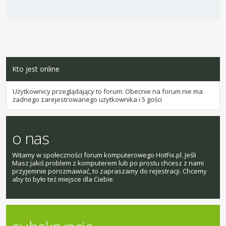
Kto jest online
Użytkownicy przeglądający to forum: Obecnie na forum nie ma
żadnego zarejestrowanego użytkownika i 5 gości
o nas
Witamy w społeczności forum komputerowego HotFix.pl. Jeśli
Masz jakiś problem z komputerem lub po prostu chcesz z nami
przyjemnie porozmawiać, to zapraszamy do rejestracji. Chcemy
aby to było też miejsce dla Ciebie.