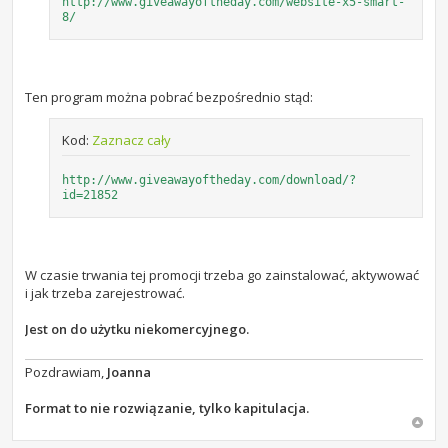
http://www.giveawayoftheday.com/website-x5-smart-
8/
Ten program można pobrać bezpośrednio stąd:
Kod:
Zaznacz cały
http://www.giveawayoftheday.com/download/?
id=21852
W czasie trwania tej promocji trzeba go zainstalować, aktywować
i jak trzeba zarejestrować.
Jest on do użytku niekomercyjnego.
Pozdrawiam,
Joanna
Format to nie rozwiązanie, tylko kapitulacja.