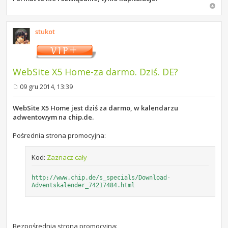
stukot
WebSite X5 Home-za darmo. Dziś. DE?
09 gru 2014, 13:39
P
o
s
WebSite X5 Home jest dziś za darmo, w kalendarzu
t
adwentowym na chip.de.
Pośrednia strona promocyjna:
Kod:
Zaznacz cały
http://www.chip.de/s_specials/Download-
Adventskalender_74217484.html
Bezpośrednia strona promocyjna: