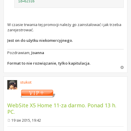
id=62316
W czasie trwania tej promocji należy go zainstalować i jak trzeba
zarejestrować.
Jest on do użytku niekomercyjnego.
Pozdrawiam,
Joanna
Format to nie rozwiązanie, tylko kapitulacja.
stukot
WebSite X5 Home 11-za darmo. Ponad 13 h.
PC.
19 sie 2015, 19:42
P
o