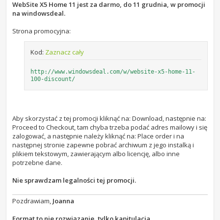
s
WebSite X5 Home 11 jest za darmo, do 11 grudnia, w promocji
t
na windowsdeal.
Strona promocyjna:
Kod:
Zaznacz cały
http://www.windowsdeal.com/w/website-x5-home-11-
100-discount/
Aby skorzystać z tej promocji kliknąć na: Download, następnie na:
Proceed to Checkout, tam chyba trzeba podać adres mailowy i się
zalogować, a następnie należy kliknąć na: Place order i na
następnej stronie zapewne pobrać archiwum z jego instalką i
plikiem tekstowym, zawierającym albo licencję, albo inne
potrzebne dane.
Nie sprawdzam legalności tej promocji.
Pozdrawiam,
Joanna
Format to nie rozwiązanie, tylko kapitulacja.