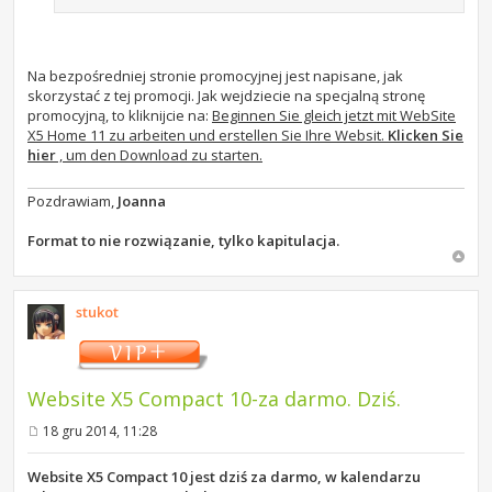
Na bezpośredniej stronie promocyjnej jest napisane, jak
skorzystać z tej promocji. Jak wejdziecie na specjalną stronę
promocyjną, to kliknijcie na:
Beginnen Sie gleich jetzt mit WebSite
X5 Home 11 zu arbeiten und erstellen Sie Ihre Websit.
Klicken Sie
hier
, um den Download zu starten.
Pozdrawiam,
Joanna
Format to nie rozwiązanie, tylko kapitulacja.
stukot
Website X5 Compact 10-za darmo. Dziś.
18 gru 2014, 11:28
P
o
s
Website X5 Compact 10 jest dziś za darmo, w kalendarzu
t