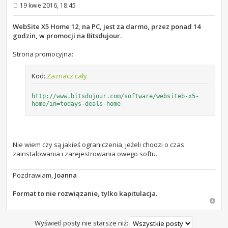
19 kwie 2016, 18:45
P
o
s
WebSite X5 Home 12, na PC, jest za darmo, przez ponad 14
t
godzin, w promocji na Bitsdujour.
Strona promocyjna:
Kod:
Zaznacz cały
http://www.bitsdujour.com/software/websiteb-x5-
home/in=todays-deals-home
Nie wiem czy są jakieś ograniczenia, jeżeli chodzi o czas
zainstalowania i zarejestrowania owego softu.
Pozdrawiam,
Joanna
Format to nie rozwiązanie, tylko kapitulacja.
Wyświetl posty nie starsze niż: