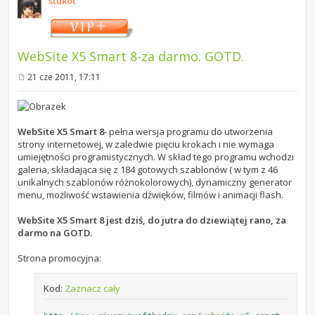
stukot
WebSite X5 Smart 8-za darmo. GOTD.
21 cze 2011, 17:11
P
o
s
t
WebSite X5 Smart 8
- pełna wersja programu do utworzenia
strony internetowej, w zaledwie pięciu krokach i nie wymaga
umiejętności programistycznych. W skład tego programu wchodzi
galeria, składająca się z 184 gotowych szablonów ( w tym z 46
unikalnych szablonów różnokolorowych), dynamiczny generator
menu, możliwość wstawienia dźwięków, filmów i animacji flash.
WebSite X5 Smart 8 jest dziś, do jutra do dziewiątej rano, za
darmo na GOTD.
Strona promocyjna:
Kod:
Zaznacz cały