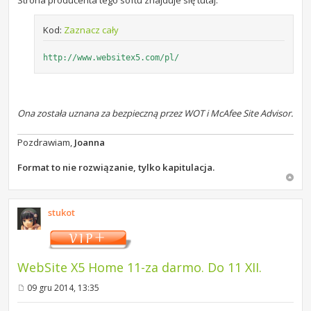
Strona producenta tego softu znajduje się tutaj:
Kod:
Zaznacz cały
http://www.websitex5.com/pl/
Ona została uznana za bezpieczną przez WOT i McAfee Site Advisor.
Pozdrawiam,
Joanna
Format to nie rozwiązanie, tylko kapitulacja.
stukot
WebSite X5 Home 11-za darmo. Do 11 XII.
09 gru 2014, 13:35
P
o