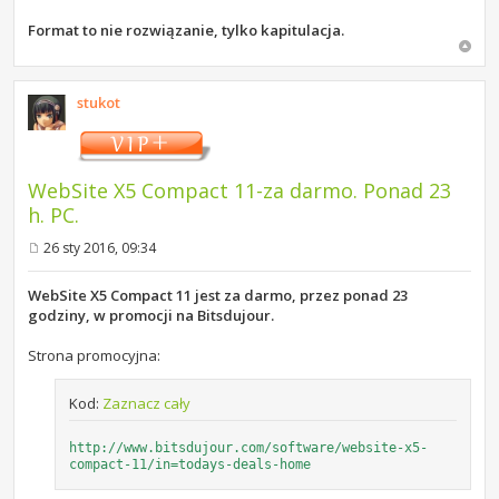
Format to nie rozwiązanie, tylko kapitulacja.
stukot
WebSite X5 Compact 11-za darmo. Ponad 23
h. PC.
26 sty 2016, 09:34
P
o
s
WebSite X5 Compact 11 jest za darmo, przez ponad 23
t
godziny, w promocji na Bitsdujour.
Strona promocyjna:
Kod:
Zaznacz cały
http://www.bitsdujour.com/software/website-x5-
compact-11/in=todays-deals-home