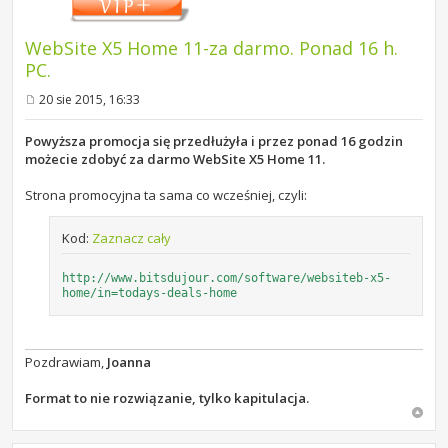
WebSite X5 Home 11-za darmo. Ponad 16 h.
PC.
20 sie 2015, 16:33
P
o
s
Powyższa promocja się przedłużyła i przez ponad 16 godzin
t
możecie zdobyć za darmo WebSite X5 Home 11.
Strona promocyjna ta sama co wcześniej, czyli:
Kod:
Zaznacz cały
http://www.bitsdujour.com/software/websiteb-x5-
home/in=todays-deals-home
Pozdrawiam,
Joanna
Format to nie rozwiązanie, tylko kapitulacja.