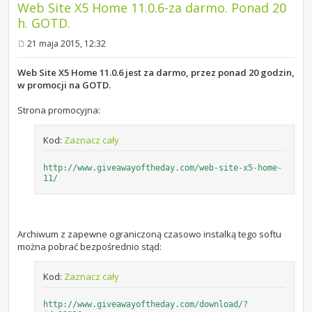
Web Site X5 Home 11.0.6-za darmo. Ponad 20
h. GOTD.
21 maja 2015, 12:32
P
o
s
Web Site X5 Home 11.0.6 jest za darmo, przez ponad 20 godzin,
t
w promocji na GOTD.
Strona promocyjna:
Kod:
Zaznacz cały
http://www.giveawayoftheday.com/web-site-x5-home-
11/
Archiwum z zapewne ograniczoną czasowo instalką tego softu
można pobrać bezpośrednio stąd:
Kod:
Zaznacz cały
http://www.giveawayoftheday.com/download/?