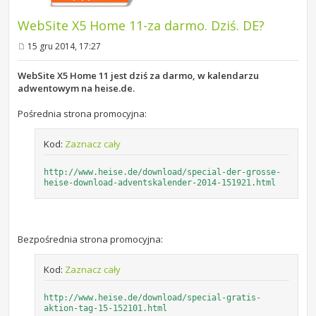
WebSite X5 Home 11-za darmo. Dziś. DE?
15 gru 2014, 17:27
P
o
s
WebSite X5 Home 11 jest dziś za darmo, w kalendarzu
t
adwentowym na heise.de.
Pośrednia strona promocyjna:
Kod:
Zaznacz cały
http://www.heise.de/download/special-der-grosse-
heise-download-adventskalender-2014-151921.html
Bezpośrednia strona promocyjna:
Kod:
Zaznacz cały
http://www.heise.de/download/special-gratis-
aktion-tag-15-152101.html