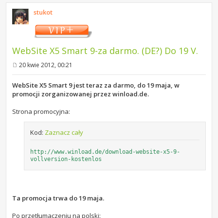
stukot
WebSite X5 Smart 9-za darmo. (DE?) Do 19 V.
20 kwie 2012, 00:21
P
o
s
WebSite X5 Smart 9 jest teraz za darmo, do 19 maja, w
t
promocji zorganizowanej przez winload.de.
Strona promocyjna:
Kod:
Zaznacz cały
http://www.winload.de/download-website-x5-9-
vollversion-kostenlos
Ta promocja trwa do 19 maja.
Po przetłumaczeniu na polski: