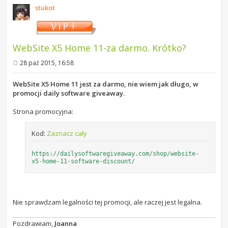
stukot
WebSite X5 Home 11-za darmo. Krótko?
28 paź 2015, 16:58
P
o
s
WebSite X5 Home 11 jest za darmo, nie wiem jak długo, w
t
promocji daily software giveaway.
Strona promocyjna:
Kod:
Zaznacz cały
https://dailysoftwaregiveaway.com/shop/website-
x5-home-11-software-discount/
Nie sprawdzam legalności tej promocji, ale raczej jest legalna.
Pozdrawiam,
Joanna