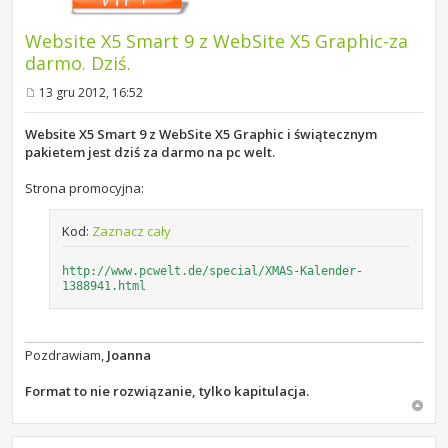
Website X5 Smart 9 z WebSite X5 Graphic-za
darmo. Dziś.
13 gru 2012, 16:52
P
o
s
Website X5 Smart 9 z WebSite X5 Graphic i świątecznym
t
pakietem jest dziś za darmo na pc welt.
Strona promocyjna:
Kod:
Zaznacz cały
http://www.pcwelt.de/special/XMAS-Kalender-
1388941.html
Pozdrawiam,
Joanna
Format to nie rozwiązanie, tylko kapitulacja.