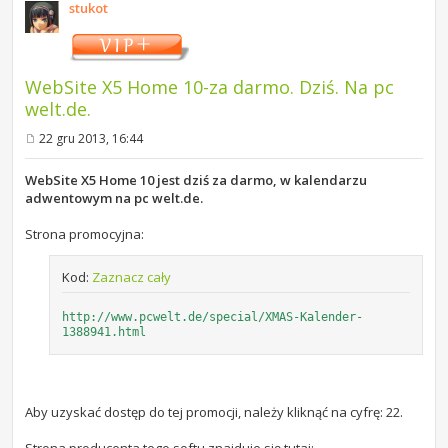
stukot
WebSite X5 Home 10-za darmo. Dziś. Na pc
welt.de.
22 gru 2013, 16:44
P
o
s
WebSite X5 Home 10 jest dziś za darmo, w kalendarzu
t
adwentowym na pc welt.de.
Strona promocyjna:
Kod:
Zaznacz cały
http://www.pcwelt.de/special/XMAS-Kalender-
1388941.html
Aby uzyskać dostęp do tej promocji, należy kliknąć na cyfrę: 22.