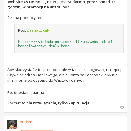
s
WebSite X5 Home 11, na PC, jest za darmo, przez ponad 13
t
godzin, w promocji na Bitsdujour.
Strona promocyjna:
Kod:
Zaznacz cały
http://www.bitsdujour.com/software/websiteb-x5-
home/in=todays-deals-home
Aby skorzystać z tej promocji należy tam się zalogować, najlepiej
używając adresu mailowego, a nie konta na Facebook, aby nie
mieli non stop dostępu do Waszych danych.
Pozdrawiam,
Joanna
Format to nie rozwiązanie, tylko kapitulacja.
stukot