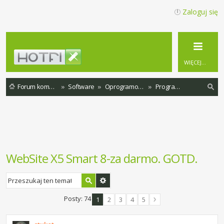
Zaloguj się
WIĘCEJ…
Forum komputerowe
Software
Oprogramowanie
Programy za free
zu
ka
j
WebSite X5 Smart 8-za darmo. GOTD.
Posty: 74
1
2
3
4
5