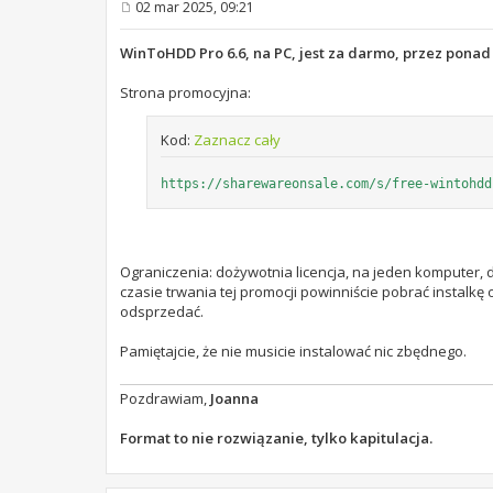
02 mar 2025, 09:21
P
o
s
WinToHDD Pro 6.6, na PC, jest za darmo, przez ponad
t
Strona promocyjna:
Kod:
Zaznacz cały
https://sharewareonsale.com/s/free-wintohdd
Ograniczenia: dożywotnia licencja, na jeden komputer, 
czasie trwania tej promocji powinniście pobrać instalkę
odsprzedać.
Pamiętajcie, że nie musicie instalować nic zbędnego.
Pozdrawiam,
Joanna
Format to nie rozwiązanie, tylko kapitulacja.