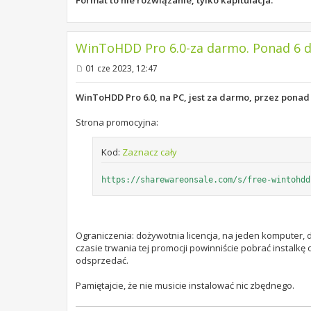
WinToHDD Pro 6.0-za darmo. Ponad 6 dn
01 cze 2023, 12:47
P
o
s
WinToHDD Pro 6.0, na PC, jest za darmo, przez ponad
t
Strona promocyjna:
Kod:
Zaznacz cały
https://sharewareonsale.com/s/free-wintohdd
Ograniczenia: dożywotnia licencja, na jeden komputer,
czasie trwania tej promocji powinniście pobrać instalkę
odsprzedać.
Pamiętajcie, że nie musicie instalować nic zbędnego.