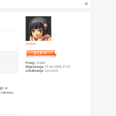
stukot
Posty:
25440
Rejestracja:
15 lut 2009, 21:01
Lokalizacja:
Szczecin
go; w
go nikomu