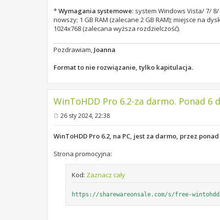
*
Wymagania systemowe
: system Windows Vista/ 7/ 8/ 
nowszy; 1 GB RAM (zalecane 2 GB RAM); miejsce na dysk
1024x768 (zalecana wyższa rozdzielczość).
Pozdrawiam,
Joanna
Format to nie rozwiązanie, tylko kapitulacja.
WinToHDD Pro 6.2-za darmo. Ponad 6 dn
26 sty 2024, 22:38
P
o
s
WinToHDD Pro 6.2, na PC, jest za darmo, przez ponad
t
Strona promocyjna:
Kod:
Zaznacz cały
https://sharewareonsale.com/s/free-wintohdd