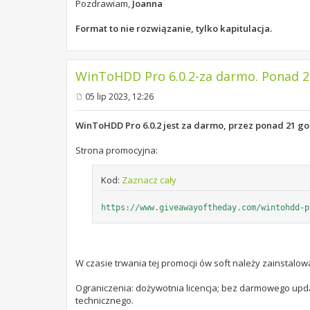
Pozdrawiam,
Joanna
Format to nie rozwiązanie, tylko kapitulacja.
WinToHDD Pro 6.0.2-za darmo. Ponad 2
05 lip 2023, 12:26
P
o
s
WinToHDD Pro 6.0.2 jest za darmo, przez ponad 21 g
t
Strona promocyjna:
Kod:
Zaznacz cały
https://www.giveawayoftheday.com/wintohdd-p
W czasie trwania tej promocji ów soft należy zainstalowa
Ograniczenia: dożywotnia licencja; bez darmowego upd
technicznego.