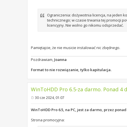
Ograniczenia: dożywotnia licencja, na jeden 
technicznego; w czasie trwania tej promocji p
licencyjny. Nie wolno go nikomu odsprzedać.
Pamiętajcie, że nie musicie instalować nic zbędnego.
Pozdrawiam,
Joanna
Format to nie rozwiązanie, tylko kapitulacja.
WinToHDD Pro 6.5-za darmo. Ponad 4 dn
30 cze 2024, 01:07
P
o
s
WinToHDD Pro 6.5, na PC, jest za darmo, przez ponad
t
Strona promocyjna: