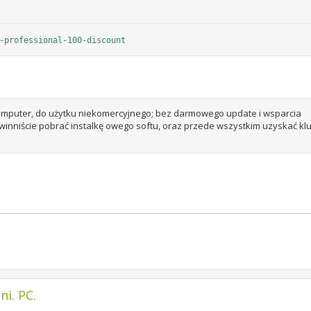
-professional-100-discount
komputer, do użytku niekomercyjnego; bez darmowego update i wsparcia
owinniście pobrać instalkę owego softu, oraz przede wszystkim uzyskać kl
i. PC.