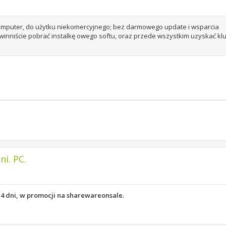
komputer, do użytku niekomercyjnego; bez darmowego update i wsparcia
owinniście pobrać instalkę owego softu, oraz przede wszystkim uzyskać kl
i. PC.
 4 dni, w promocji na sharewareonsale.