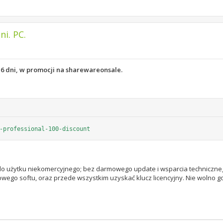
i. PC.
 6 dni, w promocji na sharewareonsale.
-professional-100-discount
 do użytku niekomercyjnego; bez darmowego update i wsparcia techniczne
 owego softu, oraz przede wszystkim uzyskać klucz licencyjny. Nie wolno 