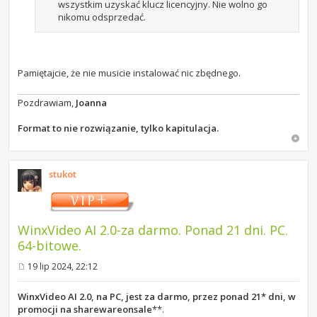
wszystkim uzyskać klucz licencyjny. Nie wolno go
nikomu odsprzedać.
Pamiętajcie, że nie musicie instalować nic zbędnego.
Pozdrawiam,
Joanna
Format to nie rozwiązanie, tylko kapitulacja.
stukot
WinxVideo AI 2.0-za darmo. Ponad 21 dni. PC.
64-bitowe.
19 lip 2024, 22:12
P
o
s
WinxVideo AI 2.0, na PC, jest za darmo, przez ponad 21* dni, w
t
promocji na sharewareonsale
**.