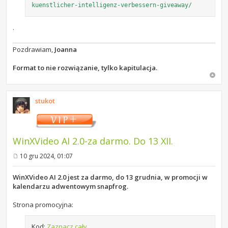
kuenstlicher-intelligenz-verbessern-giveaway/
.
Pozdrawiam,
Joanna
Format to nie rozwiązanie, tylko kapitulacja.
stukot
WinXVideo AI 2.0-za darmo. Do 13 XII.
10 gru 2024, 01:07
P
o
s
WinXVideo AI 2.0 jest za darmo, do 13 grudnia, w promocji w
t
kalendarzu adwentowym snapfrog.
Strona promocyjna:
Kod:
Zaznacz cały