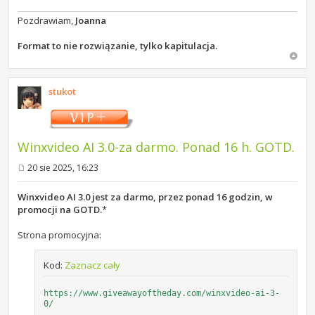
Pozdrawiam,
Joanna
Format to nie rozwiązanie, tylko kapitulacja.
stukot
Winxvideo AI 3.0-za darmo. Ponad 16 h. GOTD.
20 sie 2025, 16:23
P
o
s
Winxvideo AI 3.0 jest za darmo, przez ponad 16 godzin, w
t
promocji na GOTD.
*
Strona promocyjna:
Kod:
Zaznacz cały
https://www.giveawayoftheday.com/winxvideo-ai-3-
0/