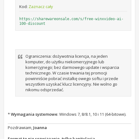
Kod:
Zaznacz cały
https://sharewareonsale.com/s/free-winxvideo-ai-
100-discount
Ograniczenia: dożywotnia licencja, na jeden
komputer, do użytku niekomercyjnego lub
komercyjnego; bez darmowego update i wsparcia
technicznego. W czasie trwania tej promocji
powinniście pobrać instalkę owego softu i przede
wszystkim uzyskać klucz licencyjny. Nie wolno go
nikomu odsprzedać.
*
Wymagania systemowe
: Windows 7, 8/8.1, 10 i 11 (64-bitowe).
Pozdrawiam,
Joanna
Format to nie rozwiązanie, tylko kapitulacja.