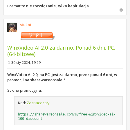
Format to nie rozwiązanie, tylko kapitulacja.
stukot
WinxVideo AI 2.0-za darmo. Ponad 6 dni. PC.
(64-bitowe).
30 sty 2024, 19:59
P
o
s
WinxVideo AI 2.0, na PC, jest za darmo, przez ponad 6 dni, w
t
promocji na sharewareonsale.
*
Strona promocyjna:
Kod:
Zaznacz cały
https://sharewareonsale.com/s/free-winxvideo-ai-
100-discount