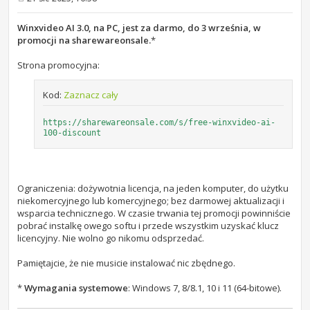
P
o
s
Winxvideo AI 3.0, na PC, jest za darmo, do 3 września, w
t
promocji na sharewareonsale.
*
Strona promocyjna:
Kod:
Zaznacz cały
https://sharewareonsale.com/s/free-winxvideo-ai-
100-discount
Ograniczenia: dożywotnia licencja, na jeden komputer, do użytku
niekomercyjnego lub komercyjnego; bez darmowej aktualizacji i
wsparcia technicznego. W czasie trwania tej promocji powinniście
pobrać instalkę owego softu i przede wszystkim uzyskać klucz
licencyjny. Nie wolno go nikomu odsprzedać.
Pamiętajcie, że nie musicie instalować nic zbędnego.
*
Wymagania systemowe
: Windows 7, 8/8.1, 10 i 11 (64-bitowe).