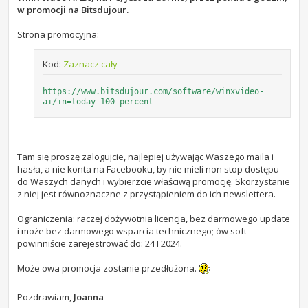
t
w promocji na Bitsdujour.
Strona promocyjna:
Kod:
Zaznacz cały
https://www.bitsdujour.com/software/winxvideo-
ai/in=today-100-percent
Tam się proszę zalogujcie, najlepiej używając Waszego maila i
hasła, a nie konta na Facebooku, by nie mieli non stop dostępu
do Waszych danych i wybierzcie właściwą promocję. Skorzystanie
z niej jest równoznaczne z przystąpieniem do ich newslettera.
Ograniczenia: raczej dożywotnia licencja, bez darmowego update
i może bez darmowego wsparcia technicznego; ów soft
powinniście zarejestrować do: 24 I 2024.
Może owa promocja zostanie przedłużona.
Pozdrawiam,
Joanna