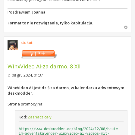
Pozdrawiam,
Joanna
Format to nie rozwiązanie, tylko kapitulacja.
stukot
WinxVideo AI-za darmo. 8 XII.
08 gru 2024, 01:37
P
o
s
WinxVideo AI jest dziś za darmo, w kalendarzu adwentowym
t
deskmodder.
Strona promocyjna:
Kod:
Zaznacz cały
https://www.deskmodder.de/blog/2024/12/08/heute-
im-adventskalender-winxvideo-ai-videos-mit-