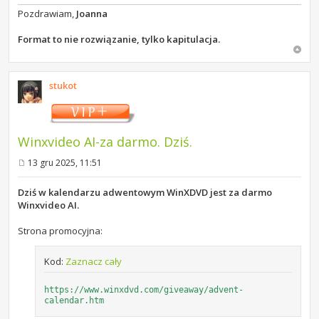
Pozdrawiam,
Joanna
Format to nie rozwiązanie, tylko kapitulacja.
stukot
Winxvideo AI-za darmo. Dziś.
13 gru 2025, 11:51
P
o
s
Dziś w kalendarzu adwentowym WinXDVD jest za darmo
t
Winxvideo AI.
Strona promocyjna:
Kod:
Zaznacz cały
https://www.winxdvd.com/giveaway/advent-
calendar.htm