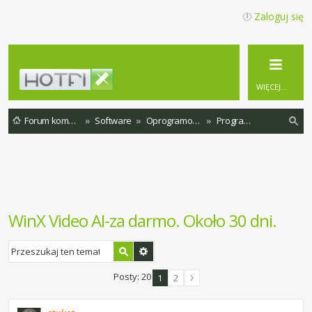
Zaloguj się
WIĘCEJ…
Forum komputerowe
Software
Oprogramowanie
Programy za free
zu
ka
j
WinX Video AI-za darmo. Około 30 dni.
Posty: 20
1
2