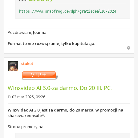
https://www.snapfrog.de/dph/gratisdeal10-2024
Pozdrawiam,
Joanna
Format to nie rozwiązanie, tylko kapitulacja.
stukot
Winxvideo AI 3.0-za darmo. Do 20 III. PC.
02 mar 2025, 09:26
P
o
s
Winxvideo AI 3.0 jest za darmo, do 20 marca, w promocji na
t
sharewareonsale
*.
Strona promocyjna: