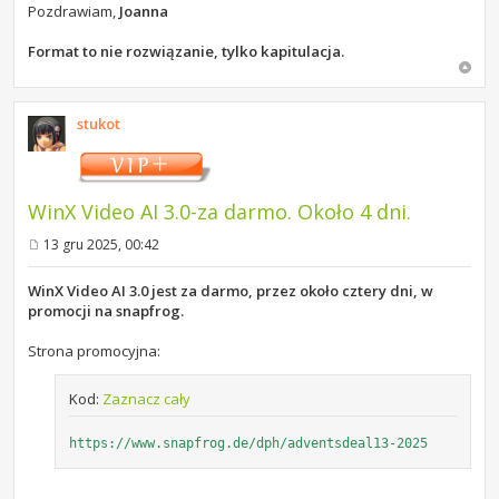
Pozdrawiam,
Joanna
Format to nie rozwiązanie, tylko kapitulacja.
stukot
WinX Video AI 3.0-za darmo. Około 4 dni.
13 gru 2025, 00:42
P
o
s
WinX Video AI 3.0 jest za darmo, przez około cztery dni, w
t
promocji na snapfrog.
Strona promocyjna:
Kod:
Zaznacz cały
https://www.snapfrog.de/dph/adventsdeal13-2025