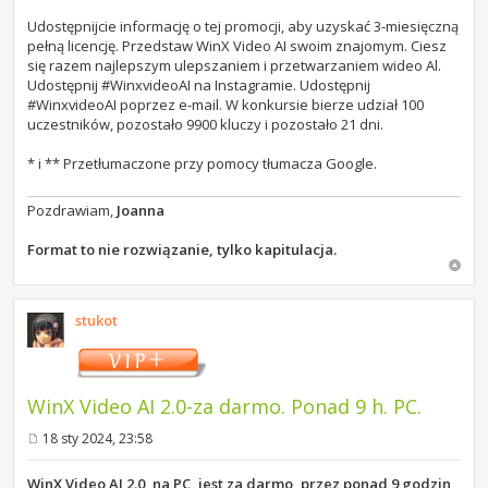
Udostępnijcie informację o tej promocji, aby uzyskać 3-miesięczną
pełną licencję. Przedstaw WinX Video AI swoim znajomym. Ciesz
się razem najlepszym ulepszaniem i przetwarzaniem wideo Al.
Udostępnij #WinxvideoAI na Instagramie. Udostępnij
#WinxvideoAI poprzez e-mail. W konkursie bierze udział 100
uczestników, pozostało 9900 kluczy i pozostało 21 dni.
* i ** Przetłumaczone przy pomocy tłumacza Google.
Pozdrawiam,
Joanna
Format to nie rozwiązanie, tylko kapitulacja.
stukot
WinX Video AI 2.0-za darmo. Ponad 9 h. PC.
18 sty 2024, 23:58
P
o
s
WinX Video AI 2.0, na PC, jest za darmo, przez ponad 9 godzin,