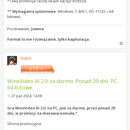
* Owa promocja raczej okaże się być krótsza.
**
Wymagania systemowe
: Windows 7, 8/8.1, 10 i 11 (32- i 64-
bitowe).
Pozdrawiam,
Joanna
Format to nie rozwiązanie, tylko kapitulacja.
stukot
WinxVideo AI 2.0-za darmo. Ponad 29 dni. PC.
64-bitowe.
27 paź 2024, 14:00
P
o
s
Gra WinxVideo AI 2.0, na PC, jest za darmo, przez ponad 29
t
dni, w promocji na sharewareonsale.
*
Strona promocyjna: