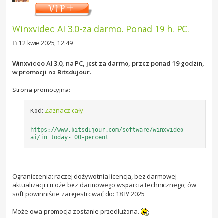
Winxvideo AI 3.0-za darmo. Ponad 19 h. PC.
12 kwie 2025, 12:49
P
o
s
Winxvideo AI 3.0, na PC, jest za darmo, przez ponad 19 godzin,
t
w promocji na Bitsdujour.
Strona promocyjna:
Kod:
Zaznacz cały
https://www.bitsdujour.com/software/winxvideo-
ai/in=today-100-percent
Ograniczenia: raczej dożywotnia licencja, bez darmowej
aktualizacji i może bez darmowego wsparcia technicznego; ów
soft powinniście zarejestrować do: 18 IV 2025.
Może owa promocja zostanie przedłużona.