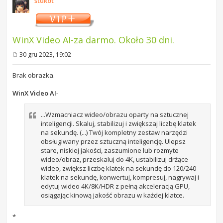
stukot
WinX Video AI-za darmo. Około 30 dni.
30 gru 2023, 19:02
P
o
s
Brak obrazka.
t
WinX Video AI
-
...Wzmacniacz wideo/obrazu oparty na sztucznej
inteligencji. Skaluj, stabilizuj i zwiększaj liczbę klatek
na sekundę. (...) Twój kompletny zestaw narzędzi
obsługiwany przez sztuczną inteligencję. Ulepsz
stare, niskiej jakości, zaszumione lub rozmyte
wideo/obraz, przeskaluj do 4K, ustabilizuj drżące
wideo, zwiększ liczbę klatek na sekundę do 120/240
klatek na sekundę, konwertuj, kompresuj, nagrywaj i
edytuj wideo 4K/8K/HDR z pełną akceleracją GPU,
osiągając kinową jakość obrazu w każdej klatce.
*