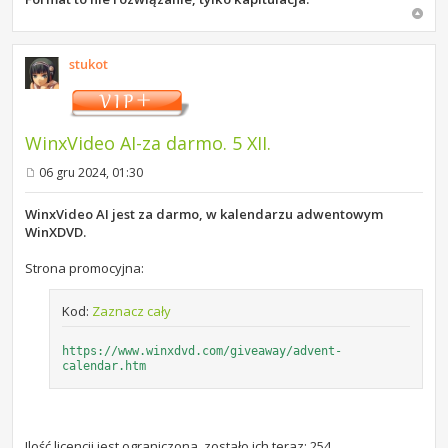
stukot
WinxVideo AI-za darmo. 5 XII.
06 gru 2024, 01:30
P
o
s
WinxVideo AI jest za darmo, w kalendarzu adwentowym
t
WinXDVD.
Strona promocyjna:
Kod:
Zaznacz cały
https://www.winxdvd.com/giveaway/advent-
calendar.htm
Ilość licencji jest ograniczona, zostało ich teraz: 254.