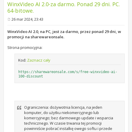
WinxVideo AI 2.0-za darmo. Ponad 29 dni. PC.
64-bitowe.
26 mar 2024, 23:43
P
o
s
WinxVideo AI 2.0, na PC, jest za darmo, przez ponad 29 dni, w
t
promocji na sharewareonsale.
Strona promocyjna:
Kod:
Zaznacz cały
https://sharewareonsale.com/s/free-winxvideo-ai-
100-discount
Ograniczenia: dożywotnia licencja, na jeden
komputer, do użytku niekomercyjnego lub
komercyjnego; bez darmowego update i wsparcia
technicznego. W czasie trwania tej promocji
powinniście pobrać instalkę owego softu i przede